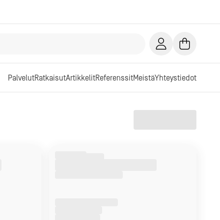
Palvelut
Ratkaisut
Artikkelit
Referenssit
Meistä
Yhteystiedot