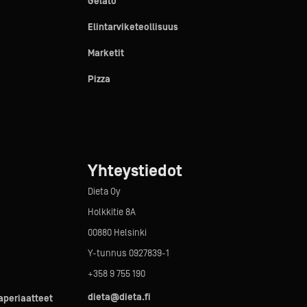
Gelato
Elintarviketeollisuus
Marketit
Pizza
Yhteystiedot
Dieta Oy
Holkkitie 8A
00880 Helsinki
Y-tunnus 0927839-1
+358 9 755 190
dieta@dieta.fi
taperiaatteet