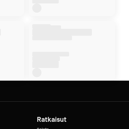
a-
Ratkaisut