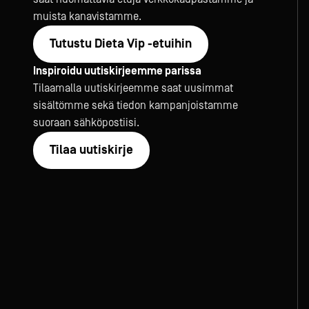
Sirottimet, 
Muut pienlaitt
muista kanavistamme.
Jäätelö- ja
mausteikot
gelatolaitte
Sirottimet
Tutustu Dieta Vip -etuihin
Jäätelökoneet
Maustemyllyt
Inspiroidu uutiskirjeemme parissa
Purkituskonee
Mausteikot
Tilaamalla uutiskirjeemme saat uusimmat
Jäätelöaltaat j
sisältömme sekä tiedon kampanjoistamme
Gelatovitriinit
Kylmäsäilytysl
suoraan sähköpostiisi.
Kaikki
tarvikkeet
Tilaa uutiski
Kypsytyskone
Tilaa uutiskirje
Pastörointikon
Ruoankulje
Ruoankuljetusl
kassit
Ruoankuljetu
Hajautetun ru
vaunut
Keskitetyn ru
vaunut
Jakeluhihnat