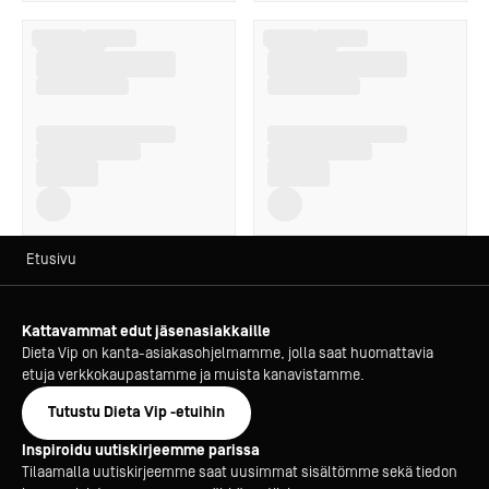
Etusivu
Kattavammat edut jäsenasiakkaille
Dieta Vip on kanta-asiakasohjelmamme, jolla saat huomattavia
etuja verkkokaupastamme ja muista kanavistamme.
Tutustu Dieta Vip -etuihin
Inspiroidu uutiskirjeemme parissa
Tilaamalla uutiskirjeemme saat uusimmat sisältömme sekä tiedon