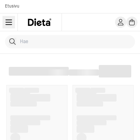
Etusivu
Hae tuotteita
Kirjoita hakusana...