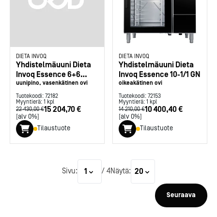
DIETA INVOQ
DIETA INVOQ
Yhdistelmäuuni Dieta
Yhdistelmäuuni Dieta
Invoq Essence 6+6
Invoq Essence 10-1/1 GN
GN1/1
uunipino, vasenkätinen ovi
oikeakätinen ovi
Tuotekoodi:
72182
Tuotekoodi:
72153
Myyntierä:
1
kpl
Myyntierä:
1
kpl
15 204,70 €
10 400,40 €
22 430,00 €
14 210,00 €
Kotipizza on vuonna 1987
[alv 0%]
[alv 0%]
perustettu yritys, jolla on yli
Tilaustuote
Tilaustuote
300 ravintolaa eri puolella
Suomea. Dieta on tehnyt
Michelin-tähdet jaettii
Kotipizzan kanssa pitkään
maanantaina 27.5. Helsing
yhteistyötä, ja olemme
Suomeen saatiin kaksi uu
Sivu:
/
4
Näytä:
1
20
toimineet yhteistyökumppanina
yhden tähden ravintolaa
jo useiden kymmenten
kaikki aiemmin tähten
ravintoloiden suunnittelussa,
ansainneet ravintolat säily
Seuraava
toteutuksessa ja ylläpidossa.
tähtensä.