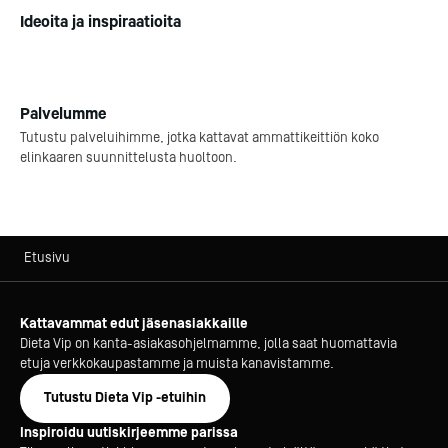
Jokainen Relife-laite on
Kotipizza Group
Logomo
tarkastettu ja huollettu, joten
Ideoita ja inspiraatioita
takaamme toimivuuden. Saat
Luotettava huoltopalve
kaikkiin Relife-laitteisiin 6 kk
ympäri Suomen – varmis
varaosatakuun sekä kattavat
ammattikeittiösi laittei
huoltopalvelut.
maksimaalisen käyttöiä
Palvelumme
Tutustu palveluihimme, jotka kattavat ammattikeittiön koko
Osta tai vuokraa
Dieta Service
elinkaaren suunnittelusta huoltoon.
Etusivu
Kattavammat edut jäsenasiakkaille
Dieta Vip on kanta-asiakasohjelmamme, jolla saat huomattavia
etuja verkkokaupastamme ja muista kanavistamme.
Tutustu Dieta Vip -etuihin
Inspiroidu uutiskirjeemme parissa