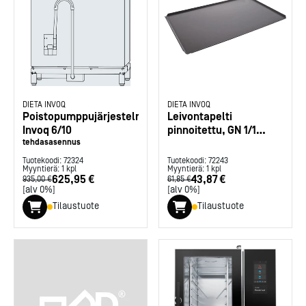
DIETA INVOQ
DIETA INVOQ
Poistopumppujärjestelmä
Leivontapelti
Invoq 6/10
pinnoitettu, GN 1/1
tehdasasennus
Invoq
Tuotekoodi:
72324
Tuotekoodi:
72243
Myyntierä:
1
kpl
Myyntierä:
1
kpl
625,95 €
43,87 €
935,00 €
61,85 €
[alv 0%]
[alv 0%]
Tilaustuote
Tilaustuote