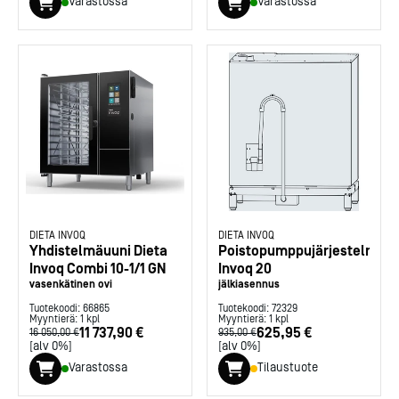
Varastossa
Varastossa
DIETA INVOQ
DIETA INVOQ
Yhdistelmäuuni Dieta
Poistopumppujärjestelmä
Invoq Combi 10-1/1 GN
Invoq 20
vasenkätinen ovi
jälkiasennus
Tuotekoodi:
66865
Tuotekoodi:
72329
Myyntierä:
1
kpl
Myyntierä:
1
kpl
11 737,90 €
625,95 €
16 050,00 €
935,00 €
[alv 0%]
[alv 0%]
Varastossa
Tilaustuote