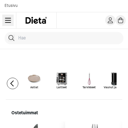
Etusivu
Hae tuotteita
Kirjoita hakusana...
Astiat
Laitteet
Tarvikkeet
Vaunut ja kaluste
Ostetuimmat