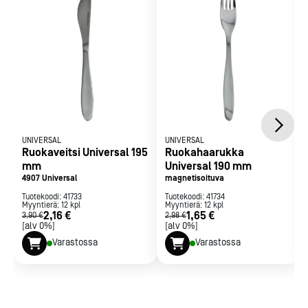
UNIVERSAL
UNIVERSAL
Ruokaveitsi Universal 195
Ruokahaarukka
mm
Universal 190 mm
4907 Universal
magnetisoituva
Tuotekoodi:
41733
Tuotekoodi:
41734
Myyntierä:
12
kpl
Myyntierä:
12
kpl
2,16 €
1,65 €
3,90 €
2,98 €
[alv 0%]
[alv 0%]
Varastossa
Varastossa