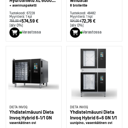
HydroShield XL 6000
WindStar
Invoq, WS A-2-C
+ asennuspaketti
8 broilerille
Tuotekoodi:
67228
Tuotekoodi:
48482
Myyntierä:
1
kpl
Myyntierä:
1
kpl
574,59 €
72,76 €
755,00 €
104,00 €
[alv 0%]
[alv 0%]
Varastossa
Varastossa
DIETA INVOQ
DIETA INVOQ
Yhdistelmäuuni Dieta
Yhdistelmäuuni Dieta
Invoq Hybrid 6-1/1 GN
Invoq Hybrid 6+6 GN 1/1
vasenkätinen ovi
uunipino, vasenkätinen ovi