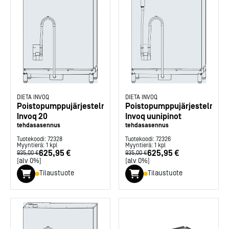
DIETA INVOQ
DIETA INVOQ
Poistopumppujärjestelmä
Poistopumppujärjestelmä
Invoq 20
Invoq uunipinot
tehdasasennus
tehdasasennus
Tuotekoodi:
72328
Tuotekoodi:
72326
Myyntierä:
1
kpl
Myyntierä:
1
kpl
625,95 €
625,95 €
935,00 €
935,00 €
[alv 0%]
[alv 0%]
Tilaustuote
Tilaustuote