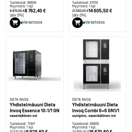
Tuotekoodi:
66839
Tuotekoodi:
67019
Myyntierä:
1
kpl
Myyntierä:
1
kpl
6 762,40 €
14 605,50 €
9 970,00 €
21 550,00 €
[alv 0%]
[alv 0%]
Varastossa
Varastossa
DIETA INVOQ
DIETA INVOQ
Yhdistelmäuuni Dieta
Yhdistelmäuuni Dieta
Invoq Essence 10-1/1 GN
Invoq Combi 6+6 GN1/1
vasenkätinen ovi
uunipino, vasenkätinen ovi
Tuotekoodi:
71447
Tuotekoodi:
69809
Myyntierä:
1
kpl
Myyntierä:
1
kpl
9 929,60 €
16 670,60 €
13 570,00 €
24 600,00 €