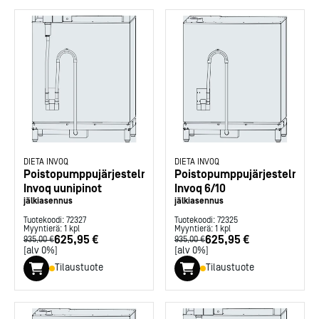
DIETA INVOQ
DIETA INVOQ
Poistopumppujärjestelmä
Poistopumppujärjestelmä
Invoq uunipinot
Invoq 6/10
jälkiasennus
jälkiasennus
Tuotekoodi:
72327
Tuotekoodi:
72325
Myyntierä:
1
kpl
Myyntierä:
1
kpl
625,95 €
625,95 €
935,00 €
935,00 €
[alv 0%]
[alv 0%]
Tilaustuote
Tilaustuote