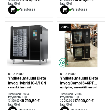
[alv 0%]
[alv 0%]
Varastossa
Varastossa
-20%
DIETA INVOQ
DIETA INVOQ
Yhdistelmäuuni Dieta
Yhdistelmäuuni Dieta
Invoq Hybrid 10-1/1 GN
Invoq Combi 6+6PT
vasenkätinen ovi
GN1/1
uunipino, vasenkätinen ovi
Tuotekoodi:
66840
Tuotekoodi:
71118S
Myyntierä:
1
kpl
Myyntierä:
1
kpl
9 790,50 €
17 900,00 €
13 320,00 €
30 080,00 €
[alv 0%]
[alv 0%]