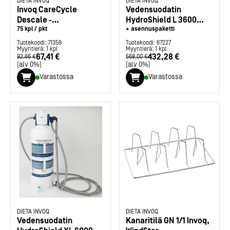
DIETA INVOQ
DIETA INVOQ
Invoq CareCycle
Vedensuodatin
Descale -
HydroShield L 3600
kalkinpoistotabletit
75 kpl / pkt
Invoq, WS A-2-C
+ asennuspaketti
Tuotekoodi:
71359
Tuotekoodi:
67227
Myyntierä:
1
kpl
Myyntierä:
1
kpl
67,41 €
432,28 €
92,66 €
568,00 €
[alv 0%]
[alv 0%]
Varastossa
Varastossa
DIETA INVOQ
DIETA INVOQ
Vedensuodatin
Kanaritilä GN 1/1 Invoq,