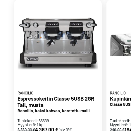
RANCILIO
RANCILIO
Espressokeitin Classe 5USB 2GR
Kupinlä
Tall, musta
Classe 5USB
Rancilio, kaksi kahvaa, korotettu malli
Tuotekoodi:
66639
Tuotekoodi:
Myyntierä:
1
kpl
Myyntierä:
1
4 387,00 €
19
6 560,00 €
[alv 0%]
249,00 €