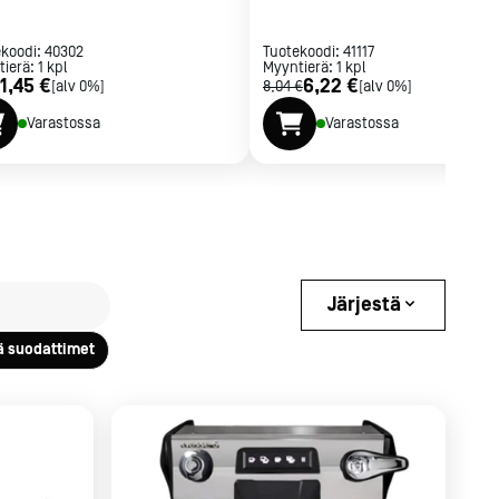
ekoodi:
40302
Tuotekoodi:
41117
tierä:
1
kpl
Myyntierä:
1
kpl
1,45 €
6,22 €
[alv 0%]
8,04 €
[alv 0%]
Varastossa
Varastossa
Järjestä
ä suodattimet