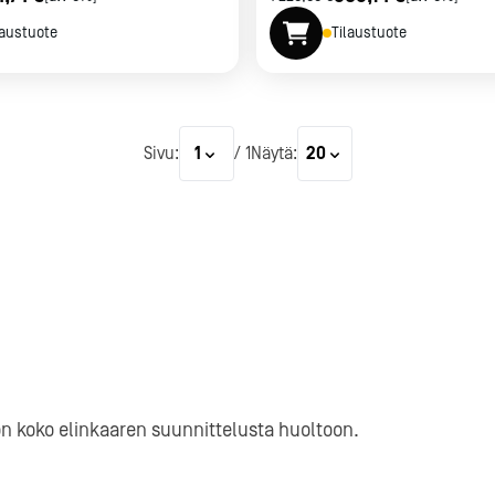
laustuote
Tilaustuote
Sivu:
/
1
Näytä:
1
20
Kotipizza Group
Osta tai vuokraa
ön koko elinkaaren suunnittelusta huoltoon.