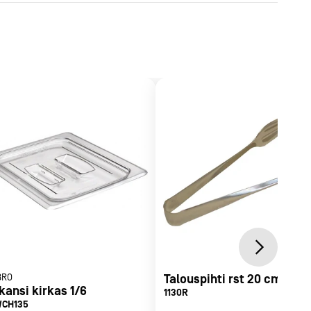
a-
BRO
Talouspihti rst 20 cm
kansi kirkas 1/6
1130R
WCH135