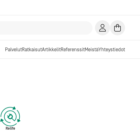
Palvelut
Ratkaisut
Artikkelit
Referenssit
Meistä
Yhteystiedot
Relife