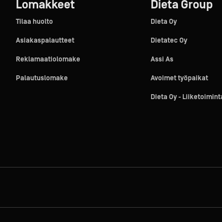
Lomakkeet
Dieta Group
Tilaa huolto
Dieta Oy
Asiakaspalautteet
Dietatec Oy
Reklamaatiolomake
Assi As
Palautuslomake
Avoimet työpaikat
Dieta Oy - Liiketoimin