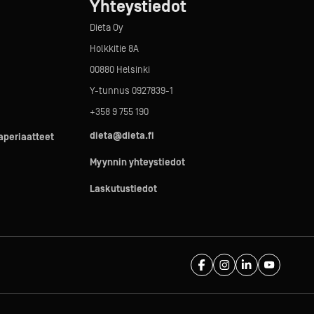
Yhteystiedot
Dieta Oy
Holkkitie 8A
00880 Helsinki
Y-tunnus 0927839-1
+358 9 755 190
dieta@dieta.fi
taperiaatteet
Myynnin yhteystiedot
Laskutustiedot