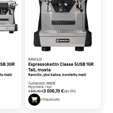
RANCILIO
USB 3GR
Espressokeitin Classe 5USB 1GR
Tall, musta
tu malli
Rancilio, yksi kahva, korotettu malli
Tuotekoodi:
66608
Myyntierä:
1
kpl
3 006,70 €
4 500,00 €
[alv 0%]
Tilaustuote