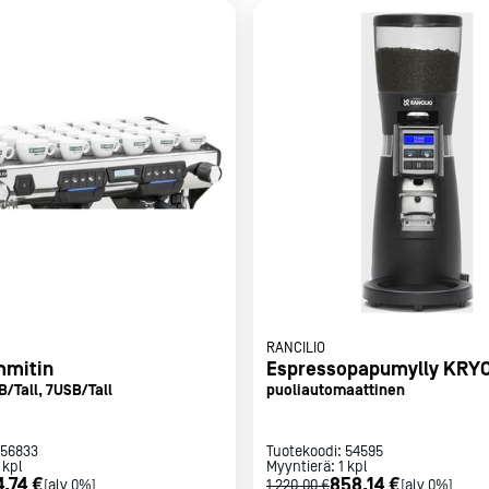
RANCILIO
mmitin
Espressopapumylly KRYO
/Tall, 7USB/Tall
puoliautomaattinen
56833
Tuotekoodi:
54595
kpl
Myyntierä:
1
kpl
4,74 €
858,14 €
[alv 0%]
1 220,00 €
[alv 0%]