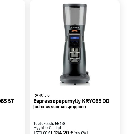
RANCILIO
65 ST
Espressopapumylly KRYO65 OD
jauhatus suoraan gruppoon
Tuotekoodi:
55478
Myyntierä:
1
kpl
1 134,20 €
1 570,00 €
[alv 0%]