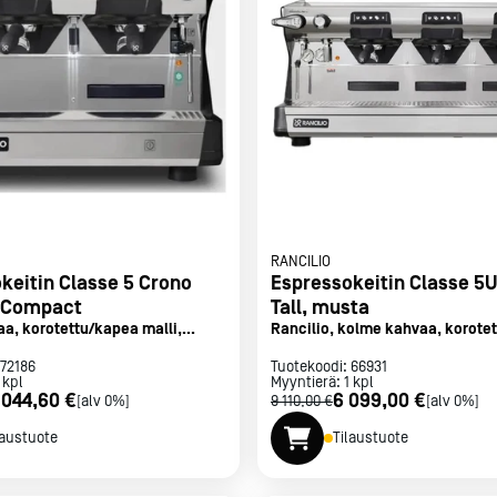
met
t
rje
Liity Vip-asiakkaaksi
RANCILIO
keitin Classe 5 Crono
Espressokeitin Classe 5
R Compact
Tall, musta
aa, korotettu/kapea malli,
Rancilio, kolme kahvaa, korotet
72186
Tuotekoodi:
66931
kpl
Myyntierä:
1
kpl
 044,60 €
6 099,00 €
[alv 0%]
9 110,00 €
[alv 0%]
laustuote
Tilaustuote