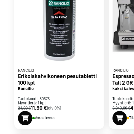
Parilat ja
rasvakeitti
Rasvakeittime
Parilat
Kierrätys
Kaikki
laitteet
Tilaa uutiski
RANCILIO
RANCILIO
Erikoiskahvikoneen pesutabletti
Espresso
100 kpl
Tall 2 G
Rancilio
kaksi kahv
musta
Tuotekoodi:
50676
Tuotekoodi:
Myyntierä:
1
kpl
Myyntierä:
1
11,90 €
4
24,00 €
[alv 0%]
6 040,00 €
Varastossa
Ti