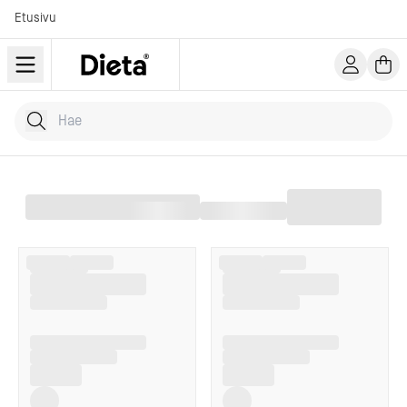
Etusivu
Hae tuotteita
Kirjoita hakusana...