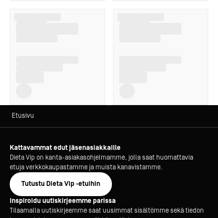
Etusivu
Kattavammat edut jäsenasiakkaille
Dieta Vip on kanta-asiakasohjelmamme, jolla saat huomattavia
etuja verkkokaupastamme ja muista kanavistamme.
Tutustu Dieta Vip -etuihin
Inspiroidu uutiskirjeemme parissa
Tilaamalla uutiskirjeemme saat uusimmat sisältömme sekä tiedon