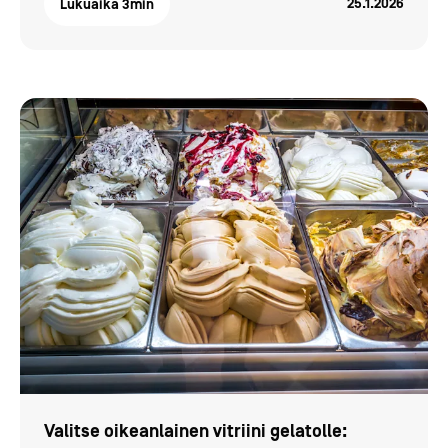
25.1.2026
Lukuaika
3
min
Valitse oikeanlainen vitriini gelatolle: