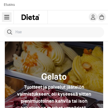
Etusivu
Hae tuotteita
Kirjoita hakusana...
Gelato
Tuotteet ja palvelut jäätelön
valmistukseen, oli kyseessä sitten
pienimuotoinen kahvila tai ison