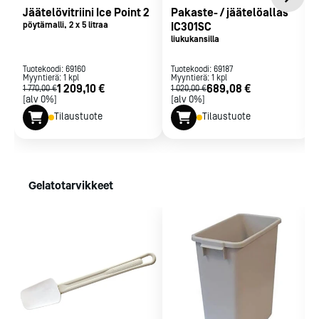
Jäätelövitriini Ice Point 2
Pakaste- / jäätelöallas
pöytämalli, 2 x 5 litraa
IC301SC
liukukansilla
Tuotekoodi:
69160
Tuotekoodi:
69187
Myyntierä:
1
kpl
Myyntierä:
1
kpl
1 209,10 €
689,08 €
1 770,00 €
1 020,00 €
[alv 0%]
[alv 0%]
Tilaustuote
Tilaustuote
Gelatotarvikkeet