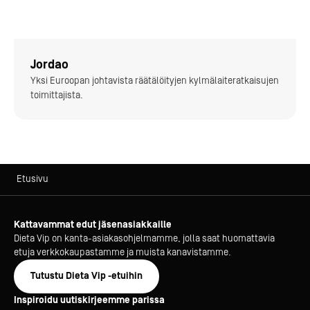
Jordao
Yksi Euroopan johtavista räätälöityjen kylmälaiteratkaisujen
toimittajista.
Etusivu
Kattavammat edut jäsenasiakkaille
Dieta Vip on kanta-asiakasohjelmamme, jolla saat huomattavia
etuja verkkokaupastamme ja muista kanavistamme.
Tutustu Dieta Vip -etuihin
Inspiroidu uutiskirjeemme parissa