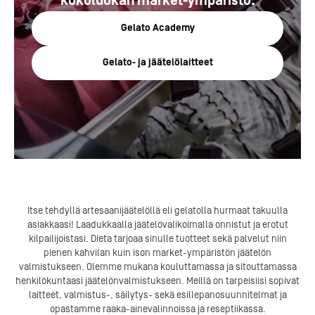
kokoluokan market-ympäristö.
Gelato Academy
Gelato- ja jäätelölaitteet
Itse tehdyllä artesaanijäätelöllä eli gelatolla hurmaat takuulla
asiakkaasi! Laadukkaalla jäätelövalikoimalla onnistut ja erotut
kilpailijoistasi. Dieta tarjoaa sinulle tuotteet sekä palvelut niin
pienen kahvilan kuin ison market-ympäristön jäätelön
valmistukseen. Olemme mukana kouluttamassa ja sitouttamassa
henkilökuntaasi jäätelönvalmistukseen. Meillä on tarpeisiisi sopivat
laitteet, valmistus-, säilytys- sekä esillepanosuunnitelmat ja
opastamme raaka-ainevalinnoissa ja reseptiikassa.