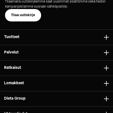
Tilaamalla uutiskirjeemme saat uusimmat sisältömme sekä tiedon
kampanjoistamme suoraan sähköpostiisi.
Tilaa uutiskirje
Tuotteet
Astiat
Palvelut
Laitteet
Konsultointi
Tarvikkeet
Ratkaisut
Projektit
Vaunut ja kalusteet
Gelato
Dieta Relife
Lomakkeet
Relife
Elintarviketeollisuus
Dieta Service
Brändit
Tilaa huolto
Marketit
Dieta Group
Vuokraus
Asiakaspalautteet
Pizza
Rahoitusratkaisut
Dieta Oy