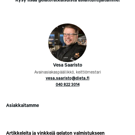
Kysy lisää gelatoratkaisuista asiantuntijaltamme!
Vanhan Porvoon Glassik
Vesa Saaristo
artesaanijäätelö synty
Gelato-jäätelön valmistus on
rakkaudella ja laadulla
Avainasiakaspäällikkö, keittiömestari
nyt osa elintarvikealan
Idyllinen puutalo on uudis
vesa.saaristo@dieta.fi
perustutkintoa Oulun seudun
tunnelmalliseksi ja make
040 822 3014
ammattiopistossa (OSAO).
jäätelön ystävien paratiisi
Lue lisää
Lue tarina
Asiakkaitamme
Artikkeleita ja vinkkejä gelaton valmistukseen