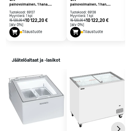
painovoimainen, 1 hana,
painovoimainen, 1 han,
ilmajäähd. punainen
ilmajäähd. musta
Tuotekoodi:
69137
Tuotekoodi:
69138
Myyntierä:
1
kpl
Myyntierä:
1
kpl
10 122,20 €
10 122,20 €
15 120,00 €
15 120,00 €
[alv 0%]
[alv 0%]
Tilaustuote
Tilaustuote
Jäätelöaltaat ja -lasikot