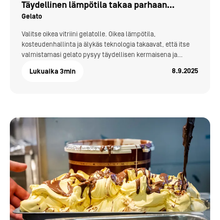
Täydellinen lämpötila takaa parhaan
Gelato
nautinnon
Valitse oikea vitriini gelatolle. Oikea lämpötila,
kosteudenhallinta ja älykäs teknologia takaavat, että itse
valmistamasi gelato pysyy täydellisen kermaisena ja
herkullisena.
8.9.2025
Lukuaika
3
min