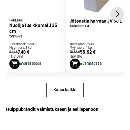
PADERNO
Jäteastia harmaa JV 60 L
Nuolija lusikkamalli 35
10240006714
cm
12916-33
Tuotekoodi:
52509
Tuotekoodi:
2249
Myyntierä:
1
kpl
Myyntierä:
1
kpl
7,48 €
59,92 €
9,41 €
79,56 €
[alv 0%]
[alv 0%]
Varastossa
Varastossa
Katso kaikki
Huippubrändit valmistukseen ja esillepanoon