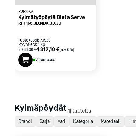
Sirottimet, 
Muut pienlaitt
Jäätelö- ja
mausteikot
PORKKA
gelatolaitte
Kylmätyöpöytä Dieta Serve
Sirottimet
RFT 166.3D.MDX.3D.3D
Jäätelökoneet
Maustemyllyt
Purkituskonee
Mausteikot
Jäätelöaltaat j
Tuotekoodi:
70535
Myyntierä:
1
kpl
Gelatovitriinit
4 312,10 €
5 960,00 €
[alv 0%]
Kylmäsäilytysl
Kaikki
tarvikkeet
Tilaa uutiski
Varastossa
Kypsytyskone
Pastörointikon
Ruoankulje
Ruoankuljetusl
kassit
Ruoankuljetu
Hajautetun ru
Kylmäpöydät
[1] tuotetta
vaunut
Keskitetyn ru
Brändi
Sarja
Väri
Kategoria
Materiaali
Hin
vaunut
Jakeluhihnat