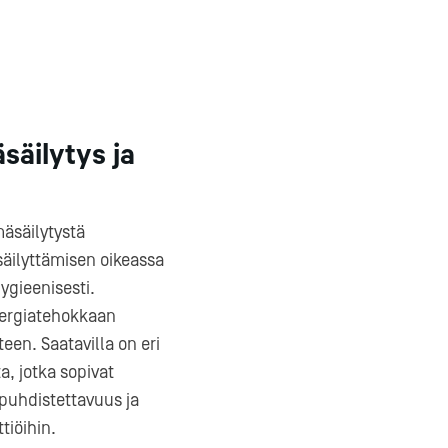
säilytys ja
mäsäilytystä
säilyttämisen oikeassa
ygieenisesti.
nergiatehokkaan
en. Saatavilla on eri
ta, jotka sopivat
 puhdistettavuus ja
tiöihin.