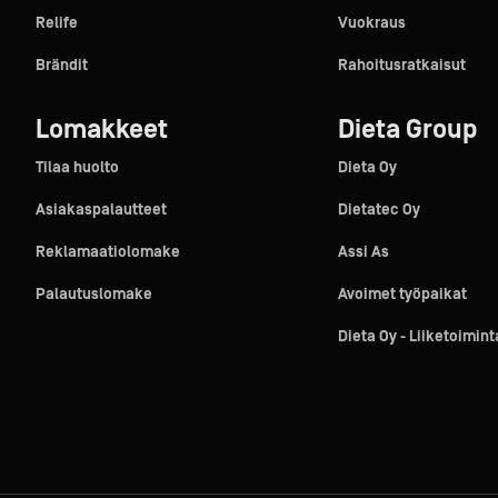
Relife
Vuokraus
Brändit
Rahoitusratkaisut
Lomakkeet
Dieta Group
Tilaa huolto
Dieta Oy
Asiakaspalautteet
Dietatec Oy
Reklamaatiolomake
Assi As
Palautuslomake
Avoimet työpaikat
Dieta Oy - Liiketoimin