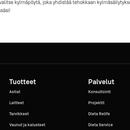
valitse kylmäpöytä, joka yhdistää tehokkaan kylmäsäilytyks
ssäsi!
Tuotteet
Palvelut
Astiat
Konsultointi
Laitteet
Projektit
Tarvikkeet
Dieta Relife
Vaunut ja kalusteet
Dieta Service