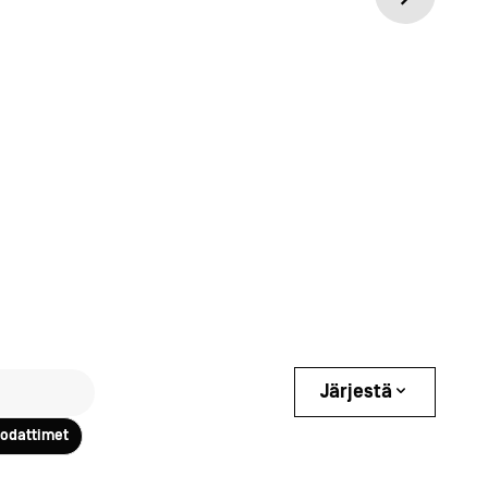
Järjestä
uodattimet