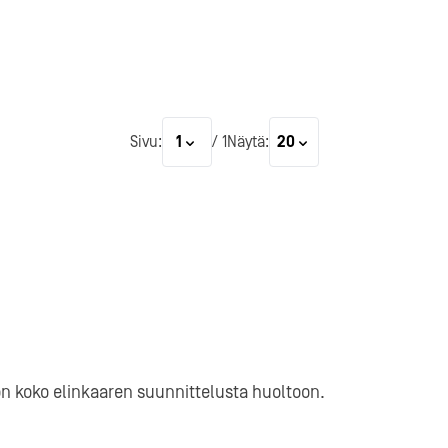
Sivu:
/
1
Näytä:
1
20
Kotipizza Group
Osta tai vuokraa
ön koko elinkaaren suunnittelusta huoltoon.