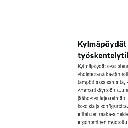
Kylmäpöydät a
työskentelyti
Kylmäpöydät ovat olenna
yhdistettynä käytännöll
lämpötilassa samalla, k
Ammattikäyttöön suunn
jäähdytysjärjestelmän 
kokoisia ja konfiguroitav
erilaisten raaka-aineid
ergonominen muotoilu te