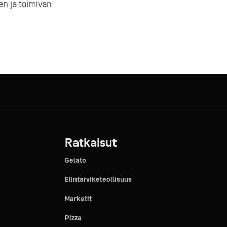
en ja toimivan
Ratkaisut
Gelato
Elintarviketeollisuus
Marketit
Pizza