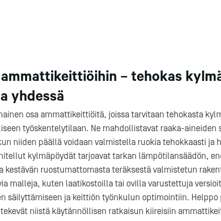
mmattikeittiöihin – tehokas kylmä
la yhdessä
inen osa ammattikeittiöitä, joissa tarvitaan tehokasta kyl
iseen työskentelytilaan. Ne mahdollistavat raaka-aineiden 
un niiden päällä voidaan valmistella ruokia tehokkaasti ja h
itellut kylmäpöydät tarjoavat tarkan lämpötilansäädön, e
ja kestävän ruostumattomasta teräksestä valmistetun rakente
ia malleja, kuten laatikostoilla tai ovilla varustettuja versioi
en säilyttämiseen ja keittiön työnkulun optimointiin. Helppo
kevät niistä käytännöllisen ratkaisun kiireisiin ammattikeit