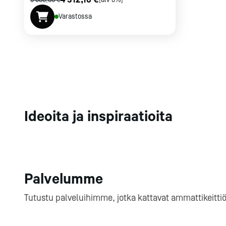
5 960,00 €
[alv 0%]
Varastossa
Ideoita ja inspiraatioita
Palvelumme
Tutustu palveluihimme, jotka kattavat ammattikeitti