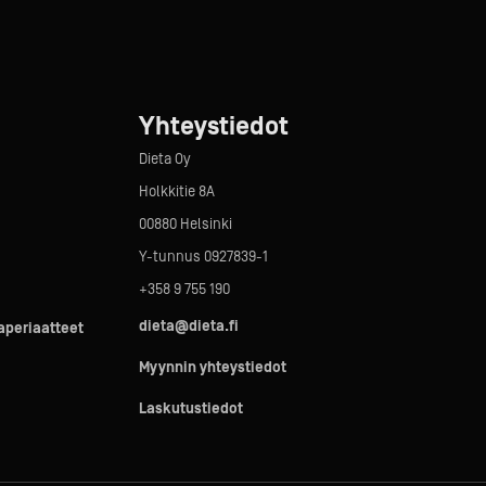
Yhteystiedot
Dieta Oy
Holkkitie 8A
00880 Helsinki
Y-tunnus 0927839-1
+358 9 755 190
dieta@dieta.fi
taperiaatteet
Myynnin yhteystiedot
Laskutustiedot