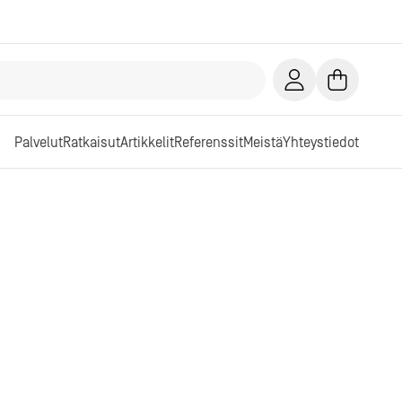
Palvelut
Ratkaisut
Artikkelit
Referenssit
Meistä
Yhteystiedot