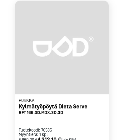
Parilat ja
rasvakeitti
Rasvakeittime
Parilat
Kierrätys
Kaikki
laitteet
Tilaa uutiski
PORKKA
Kylmätyöpöytä Dieta Serve
RFT 166.3D.MDX.3D.3D
Tuotekoodi:
70535
Myyntierä:
1
kpl
4 312,10 €