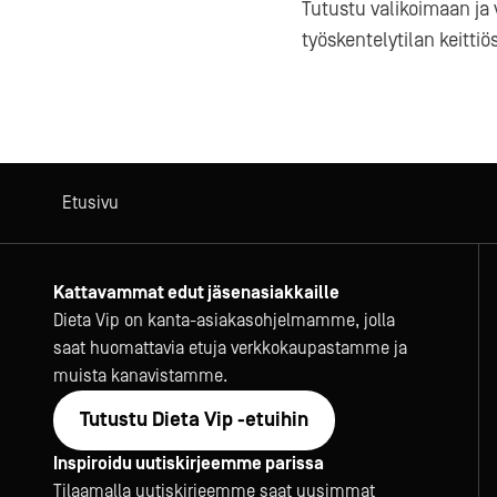
Tutustu valikoimaan ja 
työskentelytilan keittiö
Etusivu
Kattavammat edut jäsenasiakkaille
Dieta Vip on kanta-asiakasohjelmamme, jolla
saat huomattavia etuja verkkokaupastamme ja
muista kanavistamme.
Tutustu Dieta Vip -etuihin
Inspiroidu uutiskirjeemme parissa
Tilaamalla uutiskirjeemme saat uusimmat