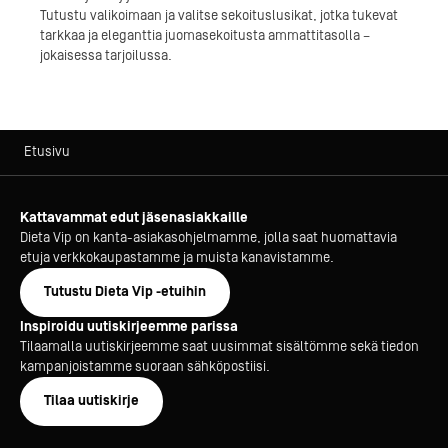
Tutustu valikoimaan ja valitse sekoituslusikat, jotka tukevat
tarkkaa ja eleganttia juomasekoitusta ammattitasolla –
jokaisessa tarjoilussa.
Etusivu
Kattavammat edut jäsenasiakkaille
Dieta Vip on kanta-asiakasohjelmamme, jolla saat huomattavia
etuja verkkokaupastamme ja muista kanavistamme.
Tutustu Dieta Vip -etuihin
Inspiroidu uutiskirjeemme parissa
Tilaamalla uutiskirjeemme saat uusimmat sisältömme sekä tiedon
kampanjoistamme suoraan sähköpostiisi.
Tilaa uutiskirje