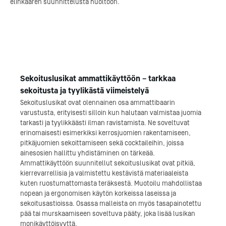
elinkaaren suunnittelusta huoltoon.
Sekoituslusikat ammattikäyttöön – tarkkaa
sekoitusta ja tyylikästä viimeistelyä
Sekoituslusikat ovat olennainen osa ammattibaarin
varustusta, erityisesti silloin kun halutaan valmistaa juomia
tarkasti ja tyylikkäästi ilman ravistamista. Ne soveltuvat
erinomaisesti esimerkiksi kerrosjuomien rakentamiseen,
pitkäjuomien sekoittamiseen sekä cocktaileihin, joissa
ainesosien hallittu yhdistäminen on tärkeää.
Ammattikäyttöön suunnitellut sekoituslusikat ovat pitkiä,
kierrevarrellisia ja valmistettu kestävistä materiaaleista
kuten ruostumattomasta teräksestä. Muotoilu mahdollistaa
nopean ja ergonomisen käytön korkeissa laseissa ja
sekoitusastioissa. Osassa malleista on myös tasapainotettu
pää tai murskaamiseen soveltuva pääty, joka lisää lusikan
monikäyttöisyyttä.