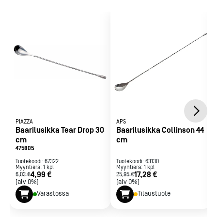
PIAZZA
APS
Baarilusikka Tear Drop 30
Baarilusikka Collinson 44
cm
cm
475805
Tuotekoodi:
67322
Tuotekoodi:
63130
Myyntierä:
1
kpl
Myyntierä:
1
kpl
4,99 €
17,28 €
6,03 €
25,95 €
[alv 0%]
[alv 0%]
Varastossa
Tilaustuote