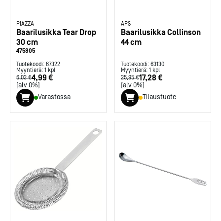
PIAZZA
APS
Baarilusikka Tear Drop
Baarilusikka Collinson
30 cm
44 cm
475805
Tuotekoodi:
67322
Tuotekoodi:
63130
Myyntierä:
1
kpl
Myyntierä:
1
kpl
4,99 €
17,28 €
6,03 €
25,95 €
[alv 0%]
[alv 0%]
Varastossa
Tilaustuote