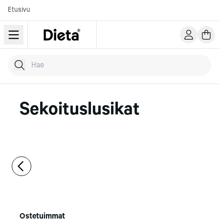
Etusivu
Hae tuotteita
Kirjoita hakusana...
Sekoituslusikat
Ostetuimmat