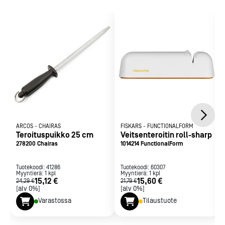
ARCOS
-
CHAIRAS
FISKARS
-
FUNCTIONALFORM
Teroituspuikko 25 cm
Veitsenteroitin roll-sharp
278200 Chairas
1014214 FunctionalForm
Tuotekoodi:
41286
Tuotekoodi:
60307
Myyntierä:
1
kpl
Myyntierä:
1
kpl
15,12 €
15,60 €
24,29 €
21,79 €
[alv 0%]
[alv 0%]
Varastossa
Tilaustuote