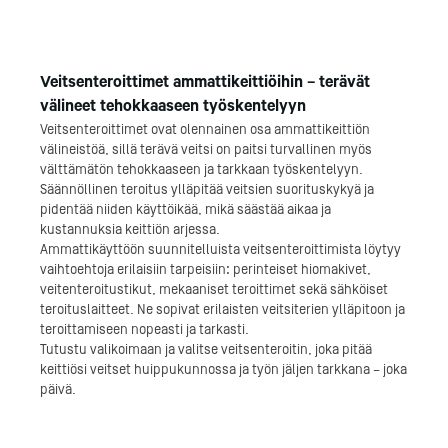
Veitsenteroittimet ammattikeittiöihin – terävät
välineet tehokkaaseen työskentelyyn
Veitsenteroittimet ovat olennainen osa ammattikeittiön
välineistöä, sillä terävä veitsi on paitsi turvallinen myös
välttämätön tehokkaaseen ja tarkkaan työskentelyyn.
Säännöllinen teroitus ylläpitää veitsien suorituskykyä ja
pidentää niiden käyttöikää, mikä säästää aikaa ja
kustannuksia keittiön arjessa.
Ammattikäyttöön suunnitelluista veitsenteroittimista löytyy
vaihtoehtoja erilaisiin tarpeisiin: perinteiset hiomakivet,
veitenteroitustikut, mekaaniset teroittimet sekä sähköiset
teroituslaitteet. Ne sopivat erilaisten veitsiterien ylläpitoon ja
teroittamiseen nopeasti ja tarkasti.
Tutustu valikoimaan ja valitse veitsenteroitin, joka pitää
keittiösi veitset huippukunnossa ja työn jäljen tarkkana – joka
päivä.