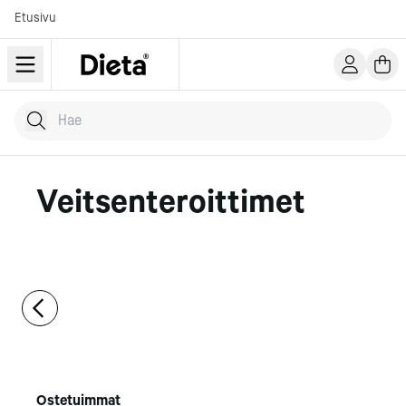
Etusivu
Hae tuotteita
Kirjoita hakusana...
Veitsenteroittimet
Ostetuimmat