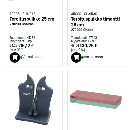
ARCOS
-
CHAIRAS
ARCOS
-
CHAIRAS
Teroituspuikko 25 cm
Teroituspuikko timantti
278200 Chairas
28 cm
279200 Chaira
Tuotekoodi:
41286
Tuotekoodi:
57643
Myyntierä:
1
kpl
Myyntierä:
1
kpl
15,12 €
30,25 €
24,29 €
48,64 €
[alv 0%]
[alv 0%]
Varastossa
Varastossa