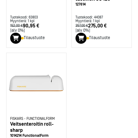
127614
Tuotekoodi:
63803
Tuotekoodi:
44087
Myyntierä:
1
kpl
Myyntierä:
1
kpl
90,95 €
275,00 €
152,00 €
357,00 €
[alv 0%]
[alv 0%]
Tilaustuote
Tilaustuote
FISKARS
-
FUNCTIONALFORM
Veitsenteroitin roll-
sharp
1014214 FunctionalForm