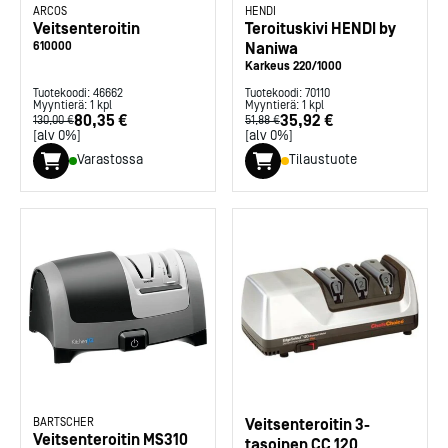
ARCOS
HENDI
Veitsenteroitin
Teroituskivi HENDI by
610000
Naniwa
Karkeus 220/1000
Tuotekoodi:
46662
Tuotekoodi:
70110
Myyntierä:
1
kpl
Myyntierä:
1
kpl
80,35 €
35,92 €
130,00 €
51,88 €
[alv 0%]
[alv 0%]
Varastossa
Tilaustuote
BARTSCHER
Veitsenteroitin 3-
Veitsenteroitin MS310
tasoinen CC 120