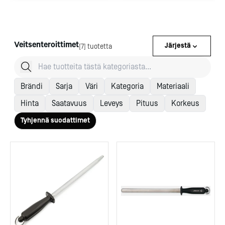
Veitsenteroittimet
Järjestä
[7] tuotetta
Brändi
Sarja
Väri
Kategoria
Materiaali
Hinta
Saatavuus
Leveys
Pituus
Korkeus
Tyhjennä suodattimet