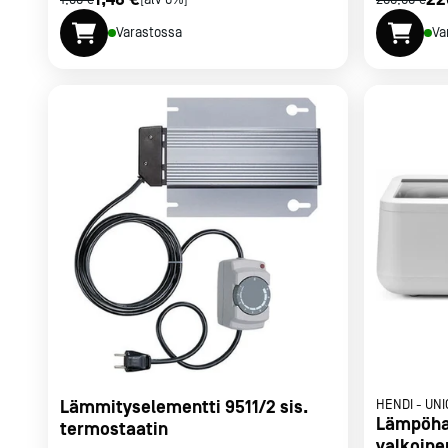
1,90 €
[alv 0%]
266,00 €
Varastossa
Va
Lämmityselementti 9511/2 sis.
HENDI
-
UNI
Lämpöha
termostaatin
valkoine