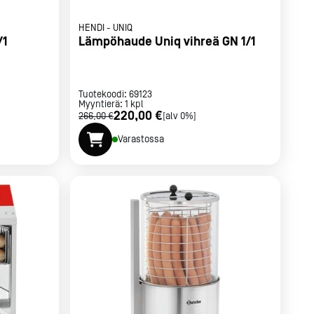
HENDI
-
UNIQ
/1
Lämpöhaude Uniq vihreä GN 1/1
Tuotekoodi:
69123
Myyntierä:
1
kpl
220,00 €
266,00 €
[alv 0%]
Varastossa