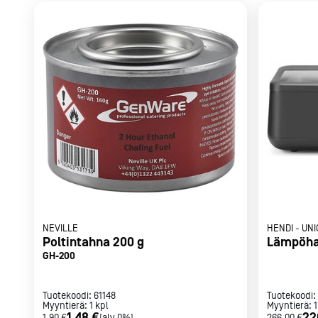
Parilat ja
rasvakeitti
Rasvakeittime
Parilat
Kierrätys
Kaikki
laitteet
Tilaa uutiski
NEVILLE
HENDI
-
UNI
Poltintahna 200 g
Lämpöha
GH-200
Tuotekoodi:
61148
Tuotekoodi:
Myyntierä:
1
kpl
Myyntierä:
1
1,48 €
22