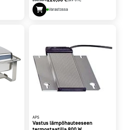
266,00 €
[alv 0%]
Varastossa
APS
Vastus lämpöhauteeseen
termostaatilla 800 W