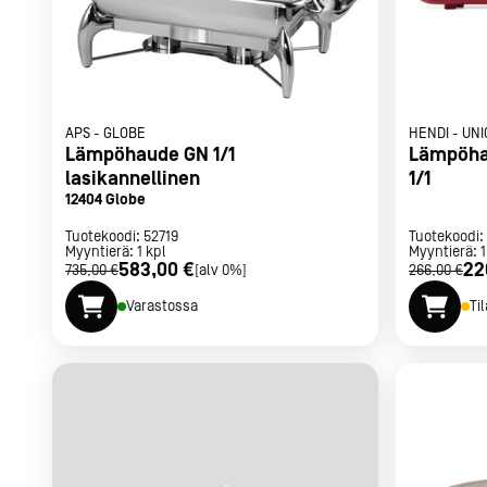
APS
-
GLOBE
HENDI
-
UNI
Lämpöhaude GN 1/1
Lämpöha
lasikannellinen
1/1
12404 Globe
Tuotekoodi:
52719
Tuotekoodi:
Myyntierä:
1
kpl
Myyntierä:
1
583,00 €
22
735,00 €
[alv 0%]
266,00 €
Varastossa
Ti