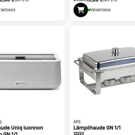
[alv 0%]
34,79 €
[alv 0%]
rastossa
Varastossa
Q
APS
ude Uniq luonnon
Lämpöhaude GN 1/1
n GN 1/1
12233