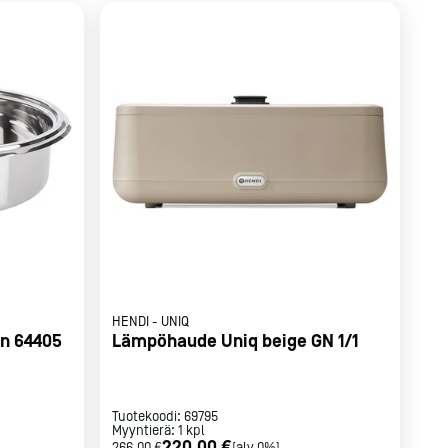
HENDI
-
UNIQ
n 64405
Lämpöhaude Uniq beige GN 1/1
Tuotekoodi:
69795
Myyntierä:
1
kpl
220,00 €