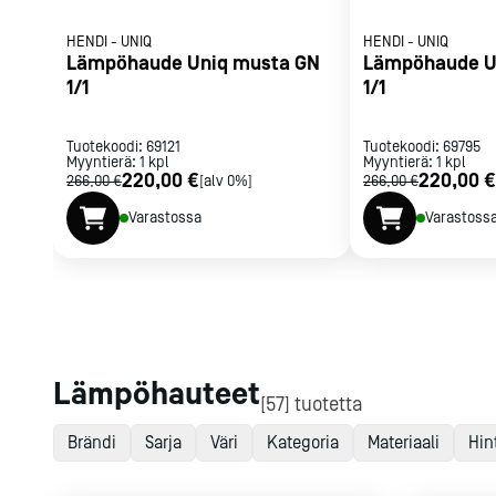
Sirottimet, 
Muut pienlaitt
Jäätelö- ja
mausteikot
HENDI
-
UNIQ
HENDI
-
UNIQ
gelatolaitte
Lämpöhaude Uniq musta GN
Lämpöhaude U
Sirottimet
1/1
1/1
Jäätelökoneet
Maustemyllyt
Purkituskonee
Mausteikot
Jäätelöaltaat j
Tuotekoodi:
69121
Tuotekoodi:
69795
Myyntierä:
1
kpl
Myyntierä:
1
kpl
Gelatovitriinit
220,00 €
220,00 €
266,00 €
[alv 0%]
266,00 €
Kylmäsäilytysl
Kaikki
tarvikkeet
Tilaa uutiski
Varastossa
Varastoss
Kypsytyskone
Pastörointikon
Ruoankulje
Ruoankuljetusl
kassit
Ruoankuljetu
Hajautetun ru
Lämpöhauteet
[57] tuotetta
vaunut
Keskitetyn ru
Brändi
Sarja
Väri
Kategoria
Materiaali
Hin
vaunut
Jakeluhihnat