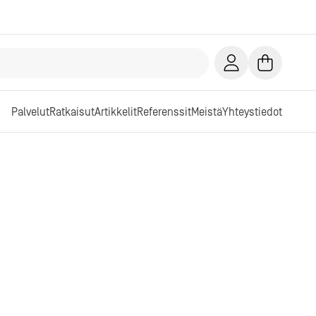
Palvelut
Ratkaisut
Artikkelit
Referenssit
Meistä
Yhteystiedot