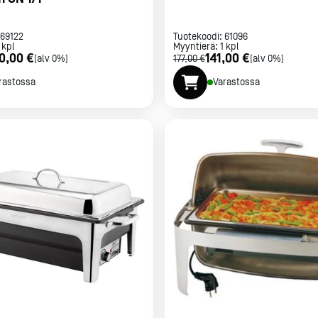
69122
Tuotekoodi:
61096
kpl
Myyntierä:
1
kpl
0,00 €
141,00 €
[alv 0%]
177,00 €
[alv 0%]
rastossa
Varastossa