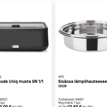
met
t
rje
Liity Vip-asiakkaaksi
Q
APS
ude Uniq musta GN 1/1
Sisäosa lämpöhauteesee
12329
69121
Tuotekoodi:
64407
kpl
Myyntierä:
1
kpl
0,00 €
13,60 €