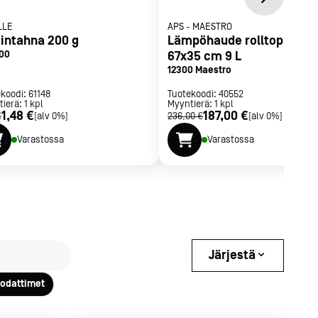
LLE
APS
-
MAESTRO
tintahna 200 g
Lämpöhaude rolltop GN 1/
00
67x35 cm 9 L
12300 Maestro
ekoodi:
61148
Tuotekoodi:
40552
tierä:
1
kpl
Myyntierä:
1
kpl
1,48 €
187,00 €
€
[alv 0%]
236,00 €
[alv 0%]
Varastossa
Varastossa
Järjestä
uodattimet