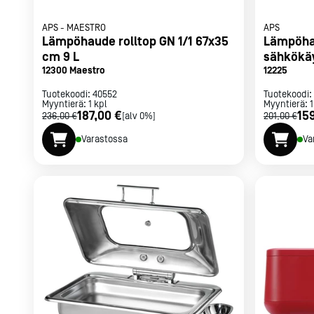
APS
-
MAESTRO
APS
Lämpöhaude rolltop GN 1/1 67x35
Lämpöha
cm 9 L
sähkökä
12300 Maestro
12225
Tuotekoodi:
40552
Tuotekoodi:
Myyntierä:
1
kpl
Myyntierä:
1
187,00 €
15
236,00 €
[alv 0%]
201,00 €
Varastossa
Va