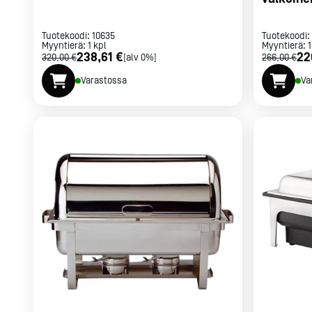
Tuotekoodi:
10635
Tuotekoodi:
Myyntierä:
1
kpl
Myyntierä:
1
238,61 €
22
320,00 €
[alv 0%]
266,00 €
Varastossa
Va