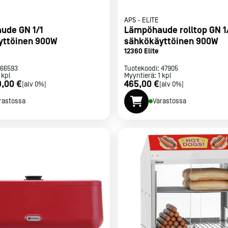
APS
-
ELITE
ude GN 1/1
Lämpöhaude rolltop GN 1
yttöinen 900W
sähkökäyttöinen 900W
12360 Elite
66593
Tuotekoodi:
47905
kpl
Myyntierä:
1
kpl
9,00 €
465,00 €
[alv 0%]
[alv 0%]
rastossa
Varastossa