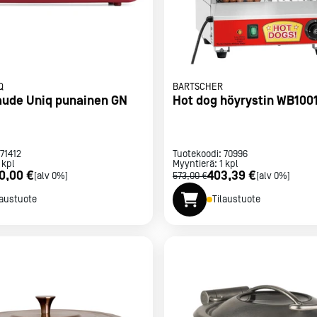
Q
BARTSCHER
ude Uniq punainen GN
Hot dog höyrystin WB100
71412
Tuotekoodi:
70996
kpl
Myyntierä:
1
kpl
0,00 €
403,39 €
[alv 0%]
573,00 €
[alv 0%]
laustuote
Tilaustuote