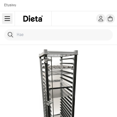
Etusivu
Hae tuotteita
Kirjoita hakusana...