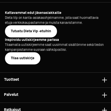
Kattavammat edut jäsenasiakkaille
Dieta Vip on kanta-asiakasohjelmamme, jolla saat huomattavia
etuja verkkokaupastamme ja muista kanavistamme.
Tutustu Dieta Vip -etuihin
Inspiroidu uutiskirjeemme parissa
Tilaamalla uutiskirjeemme saat uusimmat sisältömme sekä tiedon
kampanjoistamme suoraan sähköpostiisi.
Tilaa uutiskirje
Tuotteet
Astiat
Palvelut
Laitteet
Konsultointi
Tarvikkeet
Ratkaisut