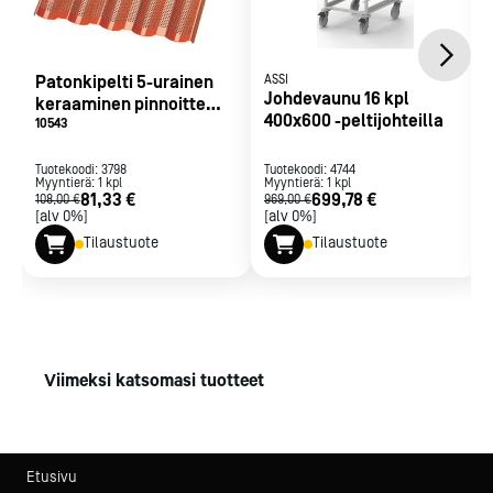
Patonkipelti 5-urainen
ASSI
Johdevaunu 16 kpl
keraaminen pinnoitte
400x600 -peltijohteilla
600x40
10543
Tuotekoodi:
3798
Tuotekoodi:
4744
Myyntierä:
1
kpl
Myyntierä:
1
kpl
81,33 €
699,78 €
108,00 €
969,00 €
[alv 0%]
[alv 0%]
Tilaustuote
Tilaustuote
Viimeksi katsomasi tuotteet
Etusivu