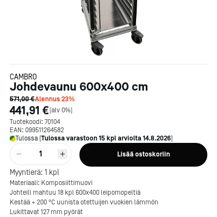
CAMBRO
Johdevaunu 600x400 cm
571,00 €
Alennus
23
%
441,91 €
[
alv 0%
]
Tuotekoodi:
70104
EAN:
099511264582
Tulossa
[
Tulossa varastoon
15
kpl arviolta
14.8.2026
]
1
Lisää ostoskoriin
Myyntierä:
1
kpl
Materiaali: Komposiittimuovi
Kotipizza on vuonna 1987
Johteill mahtuu 18 kpl 600x400 leipomopeltiä
perustettu yritys, jolla on yli
Kestää + 200 °C uunista otettuijen vuokien lämmön
300 ravintolaa eri puolella
Lukittavat 127 mm pyörät
Suomea. Dieta on tehnyt
Michelin-tähdet jaettii