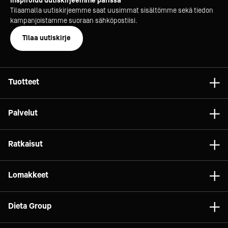
Inspiroidu uutiskirjeemme parissa
Tilaamalla uutiskirjeemme saat uusimmat sisältömme sekä tiedon
kampanjoistamme suoraan sähköpostiisi.
Tilaa uutiskirje
Tuotteet
Astiat
Palvelut
Laitteet
Konsultointi
Tarvikkeet
Ratkaisut
Projektit
Vaunut ja kalusteet
Gelato
Dieta Relife
Lomakkeet
Relife
Elintarviketeollisuus
Dieta Service
Brändit
Tilaa huolto
Marketit
Dieta Group
Vuokraus
Asiakaspalautteet
Pizza