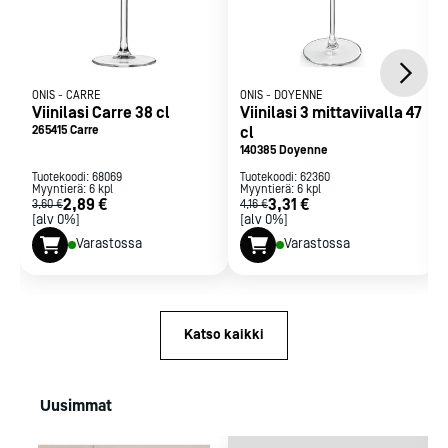
ONIS
-
CARRE
ONIS
-
DOYENNE
Viinilasi Carre 38 cl
Viinilasi 3 mittaviivalla 47
265415 Carre
cl
140385 Doyenne
Tuotekoodi:
68069
Tuotekoodi:
62360
Myyntierä:
6
kpl
Myyntierä:
6
kpl
2,89 €
3,31 €
3,60 €
4,16 €
[alv 0%]
[alv 0%]
Varastossa
Varastossa
Katso kaikki
Uusimmat