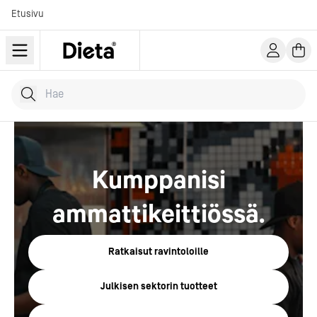
Etusivu
Hae tuotteita
Kirjoita hakusana...
Kumppanisi
ammattikeittiössä.
Ratkaisut ravintoloille
Julkisen sektorin tuotteet