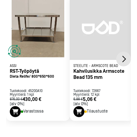
ASSI
STEELITE
-
ARMSCOTE BEAD
RST-Työpöytä
Kahvilusikka Armscote
Dieta Relife/ 800*650*600
Bead 135 mm
Tuotekoodi:
45200A10
Tuotekoodi:
72667
Myyntierä:
1
kpl
Myyntierä:
12
kpl
430,00 €
5,06 €
876,00 €
6,88 €
[alv 0%]
[alv 0%]
Varastossa
Tilaustuote