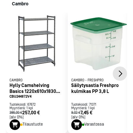
Cambro
CAMBRO
CAMBRO
-
FRESHPRO
Hylly Camshelving
Säilytysastia Freshpro
Basics 1220x610x1830
kulmikas PP 3,8 L
mm
CBU244872V4
Tuotekoodi:
67672
Tuotekoodi:
71371
Myyntierä:
1
kpl
Myyntierä:
1
kpl
257,00 €
7,45 €
386,00 €
9,02 €
[alv 0%]
[alv 0%]
Tilaustuote
Varastossa