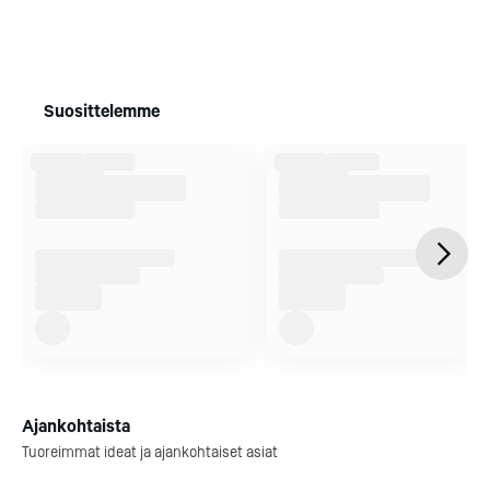
Suosittelemme
Nyt on hyvä hetki laittaa laitteet
Onnistunut terassieläm
kiertämään, sillä saat Relife-
syntyy huolella valituis
laitteet 20% alennuksella. Toimi
yksityiskohdista: tyylikkäis
nopeasti, parhaat viedään
kestävistä varusteista, ast
päältä!
sekä ravintolalaitteista
Ajankohtaista
Tutustu valikoimaan
Tutustu valikoimaan
Tuoreimmat ideat ja ajankohtaiset asiat