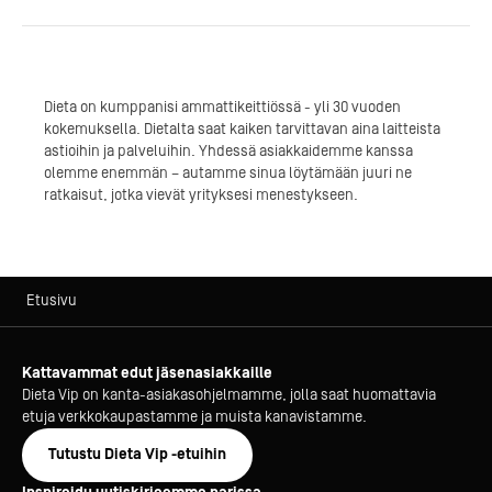
Dieta on
kumppanisi ammattikeittiössä - yli 30 vuoden
kokemuksella. Dietalta saat kaiken tarvittavan aina laitteista
astioihin ja palveluihin. Yhdessä asiakkaidemme kanssa
olemme enemmän – autamme sinua löytämään juuri ne
ratkaisut, jotka vievät yrityksesi menestykseen.
Etusivu
Kattavammat edut jäsenasiakkaille
Dieta Vip on kanta-asiakasohjelmamme, jolla saat huomattavia
etuja verkkokaupastamme ja muista kanavistamme.
Tutustu Dieta Vip -etuihin