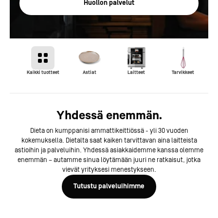
Huollon palvelut
Kaikki tuotteet
Astiat
Laitteet
Tarvikkeet
Vaun
Yhdessä enemmän.
Dieta on kumppanisi ammattikeittiössä - yli 30 vuoden
kokemuksella. Dietalta saat kaiken tarvittavan aina laitteista
astioihin ja palveluihin. Yhdessä asiakkaidemme kanssa olemme
enemmän – autamme sinua löytämään juuri ne ratkaisut, jotka
vievät yrityksesi menestykseen.
Tutustu palveluihimme