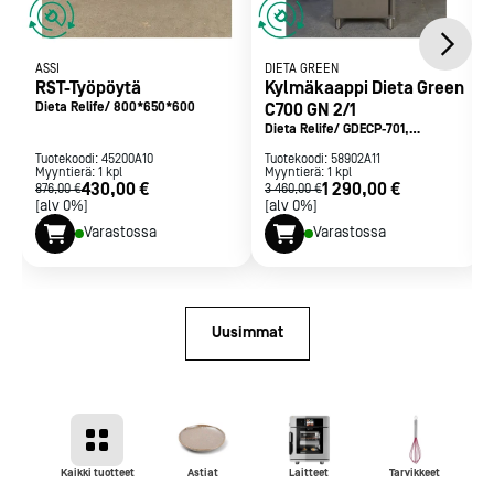
ASSI
DIETA GREEN
RST-Työpöytä
Kylmäkaappi Dieta Green
Dieta Relife/ 800*650*600
C700 GN 2/1
Dieta Relife/ GDECP-701,
vasenkätinen
Tuotekoodi:
45200A10
Tuotekoodi:
58902A11
Myyntierä:
1
kpl
Myyntierä:
1
kpl
430,00 €
1 290,00 €
876,00 €
3 460,00 €
[alv 0%]
[alv 0%]
Varastossa
Varastossa
Uusimmat
Kaikki tuotteet
Astiat
Laitteet
Tarvikkeet
Vaun