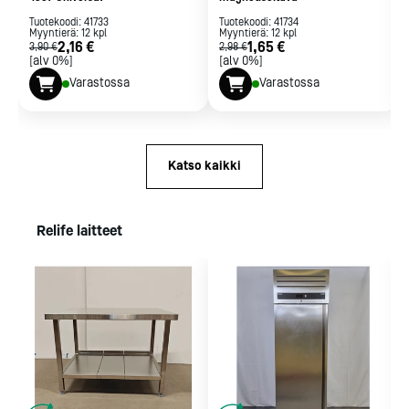
Tuotekoodi:
41733
Tuotekoodi:
41734
Myyntierä:
12
kpl
Myyntierä:
12
kpl
2,16 €
1,65 €
3,90 €
2,98 €
[alv 0%]
[alv 0%]
Varastossa
Varastossa
Katso kaikki
Relife laitteet