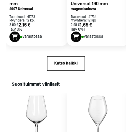
mm
Universal 190 mm
4907 Universal
magnetisoituva
Tuotekoodi:
41733
Tuotekoodi:
41734
Myyntierä:
12
kpl
Myyntierä:
12
kpl
2,16 €
1,65 €
3,90 €
2,98 €
[alv 0%]
[alv 0%]
Varastossa
Varastossa
Katso kaikki
Suosituimmat viinilasit