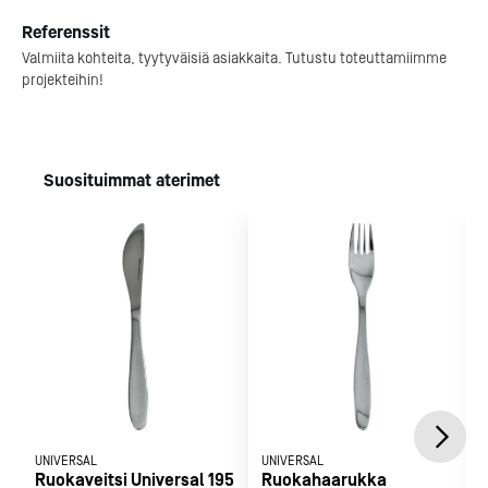
ravintolakonseptin.
suurtapahtumissa.
Referenssit
Valmiita kohteita, tyytyväisiä asiakkaita. Tutustu toteuttamiimme
Katso referenssi
Tutustu toteutuksee
projekteihin!
Suosituimmat aterimet
UNIVERSAL
UNIVERSAL
Ruokaveitsi Universal 195
Ruokahaarukka