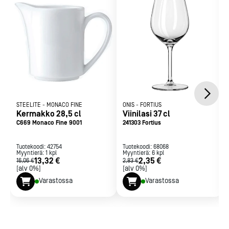
STEELITE
-
MONACO FINE
ONIS
-
FORTIUS
Kermakko 28,5 cl
Viinilasi 37 cl
C669 Monaco Fine 9001
241303 Fortius
Tuotekoodi:
42754
Tuotekoodi:
68068
Myyntierä:
1
kpl
Myyntierä:
6
kpl
13,32 €
2,35 €
16,06 €
2,83 €
[alv 0%]
[alv 0%]
Varastossa
Varastossa