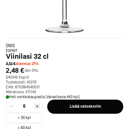
ONIS
ESPRIT
Viinilasi 32 cl
3,12 €
Alennus
21
%
2,48 €
[
alv 0%
]
540345 Esprit
Tuotekoodi:
43379
EAN:
8710964540031
Meiranova:
471140
Heti verkkokaupasta [Varastossa 443 kpl]
6
Lisää ostoskoriin
+
30
kpl
+
60
kpl