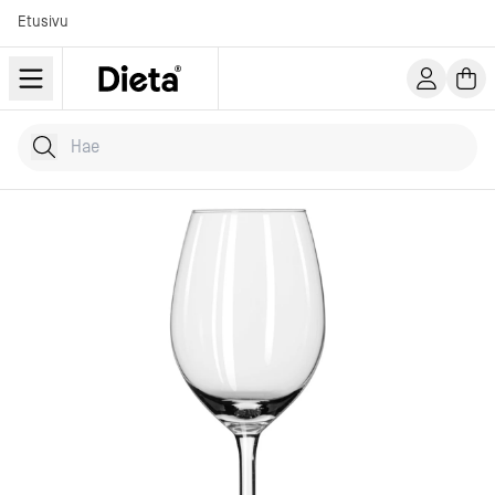
Etusivu
Hae tuotteita
Kirjoita hakusana...