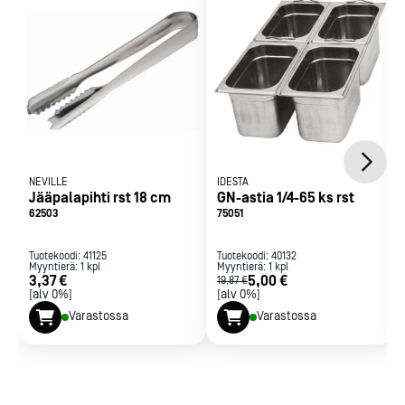
NEVILLE
IDESTA
Jääpalapihti rst 18 cm
GN-astia 1/4-65 ks rst
62503
75051
Tuotekoodi:
41125
Tuotekoodi:
40132
Myyntierä:
1
kpl
Myyntierä:
1
kpl
3,37 €
5,00 €
19,87 €
[alv 0%]
[alv 0%]
Varastossa
Varastossa