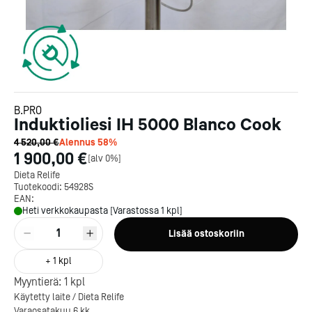
B.PRO
Induktioliesi IH 5000 Blanco Cook
4 520,00 €
Alennus
58
%
1 900,00 €
[
alv 0%
]
Dieta Relife
Tuotekoodi:
54928S
EAN:
Heti verkkokaupasta [Varastossa 1 kpl]
1
Lisää ostoskoriin
+
1
kpl
Myyntierä:
1
kpl
Käytetty laite / Dieta Relife
Varaosatakuu 6 kk