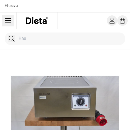
Etusivu
Hae tuotteita
Kirjoita hakusana...