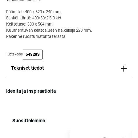
Päämitat: 400 x 620 x 240 mm
Sähköliitäntä: 400/50/2 5,0 kW
Kotipizza on vuonna 1987
Keittotaso: 339 x 564 mm
perustettu yritys, jolla on yli
Kuumentuvan keittoalueen halkaisija 220 mm.
300 ravintolaa eri puolella
Rakenne ruostumatonta terästä.
Suomea. Dieta on tehnyt
Michelin-tähdet jaettii
Kotipizzan kanssa pitkään
maanantaina 27.5. Helsing
yhteistyötä, ja olemme
Suomeen saatiin kaksi uu
54928S
Tuotekoodi
toimineet yhteistyökumppanina
yhden tähden ravintolaa
jo useiden kymmenten
kaikki aiemmin tähten
Tekniset tiedot
ravintoloiden suunnittelussa,
ansainneet ravintolat säily
toteutuksessa ja ylläpidossa.
tähtensä.
Mitat
Pituus (mm): 620
Kotipizza Group
Logomo
Ideoita ja inspiraatioita
Syvyys (mm): 400
Korkeus (mm): 240
Paino (kg): 15
Suosittelemme