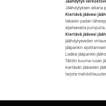
Jäähdytys verkostov
Jäähdytyksen aikana pa
Kiertävä jäävesi jää
takaisin padan läheisy
sijaitsevalla pumpulla.
Kiertävä jäävesi jää
jäähdytysveden virtau
jääpankin sijoittamise
Lisäksi jääpankki jääh
Tällöin kuuma ruoan jä
kiertävän jääveden jää
tarjota mahdollisuud