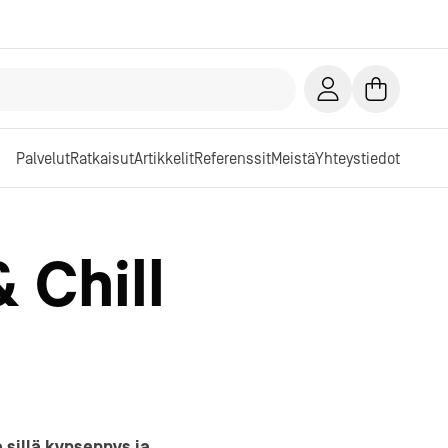
Palvelut
Ratkaisut
Artikkelit
Referenssit
Meistä
Yhteystiedot
 Chill
e sillä kypsennys ja