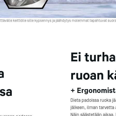
met
t
äyttävälle keittiölle sille kypsennys ja jäähdytys molemmat tapahtuvat suo
rje
Liity Vip-asiakkaaksi
Ei turh
a
ruoan k
ssa
+ Ergonomista
Dieta padoissa ruoka 
jälkeen, ilman tarvetta 
Näin säästetään aikaa, l