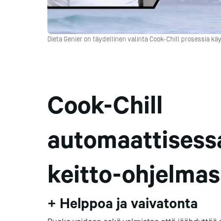
Parilat ja
rasvakeitti
Rasvakeittime
Dieta Genier on täydellinen valinta Cook-Chill prosessia k
Parilat
Kierrätys
Kaikki
laitteet
Tilaa uutiski
Cook-Chill
automaattisess
keitto-ohjelma
+ Helppoa ja vaivatonta