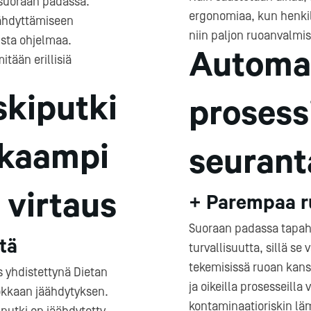
 suoraan padassa.
ergonomiaa, kun henkilö
äähdyttämiseen
niin paljon ruoanvalmi
ista ohjelmaa.
Automa
itään erillisiä
skiputki
prosessi
kkaampi
seurant
 virtaus
+ Parempaa ru
Suoraan padassa tapah
tä
turvallisuutta, sillä s
tekemisissä ruoan kans
 yhdistettynä Dietan
ja oikeilla prosesseill
okkaan jäähdytyksen.
kontaminaatioriskin lä