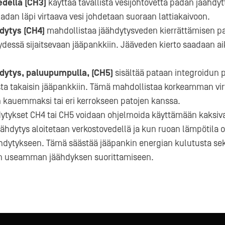
edellä (CH3)
käyttää tavallista vesijohtovettä padan jäähdy
dan läpi virtaava vesi johdetaan suoraan lattiakaivoon.
hdytys (CH4)
mahdollistaa jäähdytysveden kierrättämisen p
ydessä sijaitsevaan jääpankkiin. Jääveden kierto saadaan ai
hdytys, paluupumpulla, (CH5)
sisältää pataan integroidun
sta takaisin jääpankkiin. Tämä mahdollistaa korkeamman vi
n kauemmaksi tai eri kerrokseen patojen kanssa.
dytykset CH4 tai CH5 voidaan ohjelmoida käyttämään kaksiva
ähdytys aloitetaan verkostovedellä ja kun ruoan lämpötila 
hdytykseen. Tämä säästää jääpankin energian kulutusta sekä
en useamman jäähdyksen suorittamiseen.