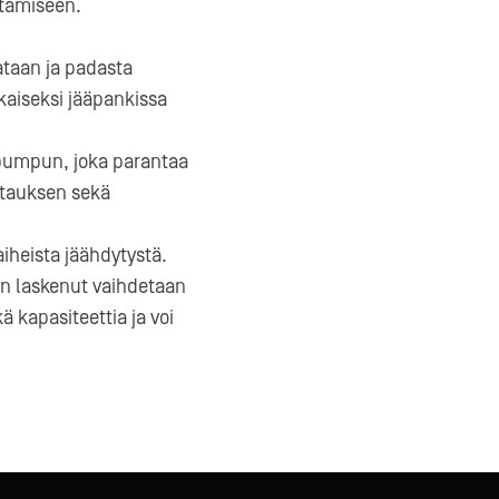
ttämiseen.
ataan ja padasta
kaiseksi jääpankissa
 pumpun, joka parantaa
rtauksen sekä
iheista jäähdytystä.
on laskenut vaihdetaan
 kapasiteettia ja voi