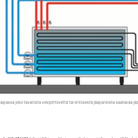
passa joko tavallista vesijohtovettä tai erillisestä jääpankista saatavaa jää