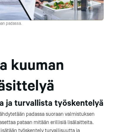
raan padassa.
aa kuuman
äsittelyä
 ja turvallista työskentelyä
jäähdytetään padassa suoraan valmistuksen
asettaa pataan mitään erillisiä lisälaitteita.
isätään työskentely turvallisuutta ja