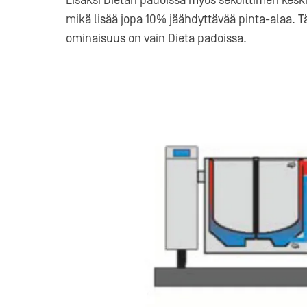
Lisäksi Dietan padoissa myös sekoittimen keski
mikä lisää jopa 10% jäähdyttävää pinta-alaa. 
ominaisuus on vain Dieta padoissa.