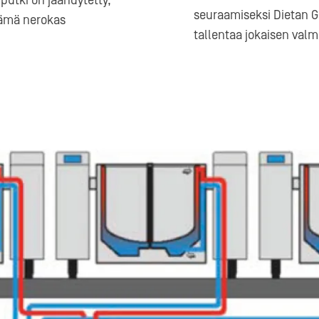
putki on jäähdytetty,
seuraamiseksi Dietan G
Tämä nerokas
tallentaa jokaisen valm