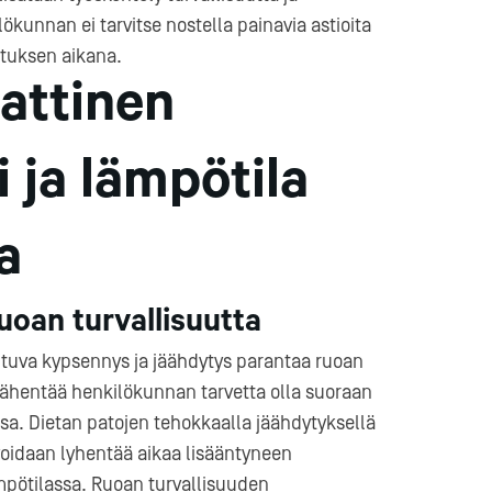
kunnan ei tarvitse nostella painavia astioita
stuksen aikana.
attinen
 ja lämpötila
a
oan turvallisuutta
tuva kypsennys ja jäähdytys parantaa ruoan
e vähentää henkilökunnan tarvetta olla suoraan
sa. Dietan patojen tehokkaalla jäähdytyksellä
a voidaan lyhentää aikaa lisääntyneen
mpötilassa. Ruoan turvallisuuden