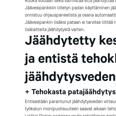
Ruoka voidaan sekä valmistaa että jäähdyttää
Jäävesipankkiin liitetyn padan käyttäminen j
onnistuu ohjauspaneelista ja osana automaatt
Jäävesipankin lisäksi pataan ei tarvitse liittää m
lisälaitteita jäähdytystä varten.
Jäähdytetty ke
ja entistä teho
jäähdytysveden
+ Tehokasta patajäähdytys
Entisestään parantunut jäähdytysveden virtaus
työkalun monipuolisuuteen saavat aikaan teh