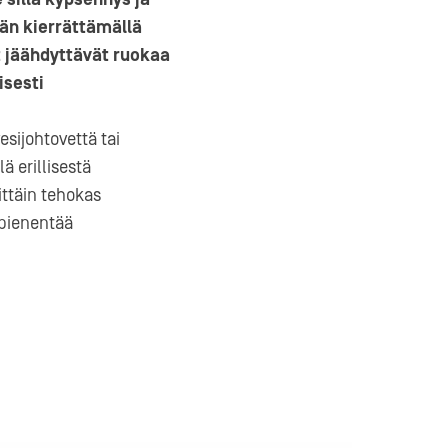
än kierrättämällä
t jäähdyttävät ruokaa
isesti
esijohtovettä tai
ä erillisestä
a-
ittäin tehokas
 pienentää