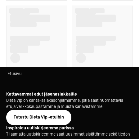
Etusivu
Kattavammat edut jäsenasiakkaille
Dieta Vip on kanta-asiakasohjelmamme, jolla saat huomattavia
etuja verkkokaupastamme ja muista kanavistamme.
Tutustu Dieta Vip -etuihin
Inspiroidu uutiskirjeemme parissa
Tilaamalla uutiskirjeemme saat uusimmat sisältömme sekä tiedon