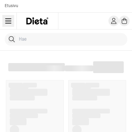
Etusivu
Hae tuotteita
Kirjoita hakusana...