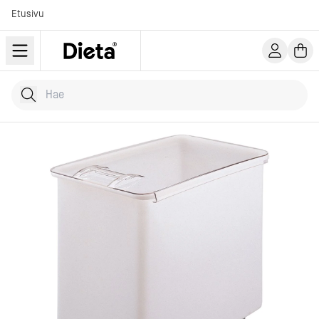
Etusivu
Hae tuotteita
Kirjoita hakusana...