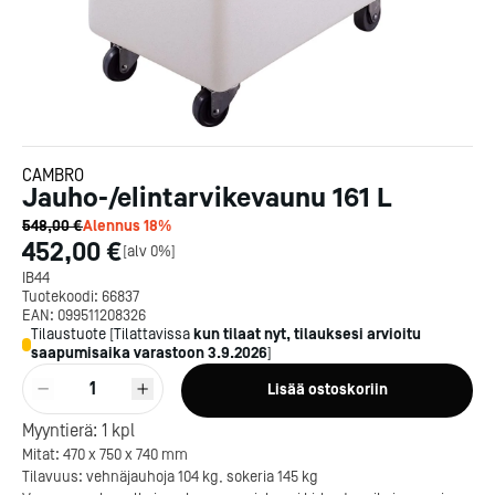
CAMBRO
Jauho-/elintarvikevaunu 161 L
548,00 €
Alennus
18
%
452,00 €
[
alv 0%
]
IB44
Tuotekoodi:
66837
EAN:
099511208326
Tilaustuote
[
Tilattavissa
kun tilaat nyt, tilauksesi arvioitu
saapumisaika varastoon
3.9.2026
]
1
Lisää ostoskoriin
Myyntierä:
1
kpl
Mitat: 470 x 750 x 740 mm
Kotipizza on vuonna 1987
Tilavuus: vehnäjauhoja 104 kg, sokeria 145 kg
perustettu yritys, jolla on yli