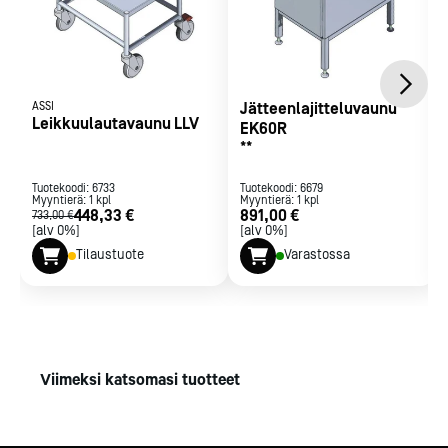
ASSI
Jätteenlajitteluvaunu
Leikkuulautavaunu LLV
EK60R
**
Tuotekoodi:
6733
Tuotekoodi:
6679
Myyntierä:
1
kpl
Myyntierä:
1
kpl
448,33 €
891,00 €
733,00 €
[alv 0%]
[alv 0%]
Tilaustuote
Varastossa
Viimeksi katsomasi tuotteet