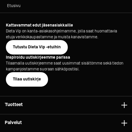
Etusivu
Kattavammat edut jäsenasiakkaille
Dieta Vip on kanta-asiakasohjelmamme, jolla saat huomattavia
etuja verkkokaupastamme ja muista kanavistamme.
Tutustu Dieta Vip -etuihin
Inspiroidu uutiskirjeemme parissa
Tilaamalla uutiskirjeemme saat uusimmat sisältömme sekä tiedon
kampanjoistamme suoraan sähköpostiisi.
Tilaa uutiskirje
Tuotteet
Astiat
Palvelut
Laitteet