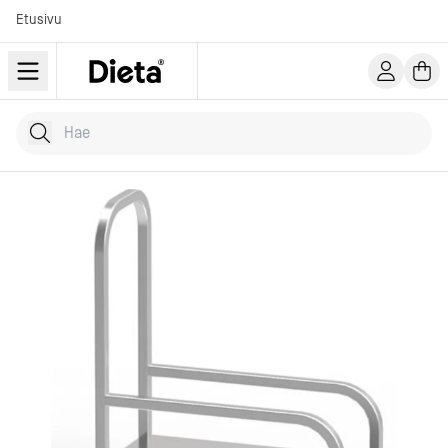
Etusivu
Hae tuotteita
Kirjoita hakusana...