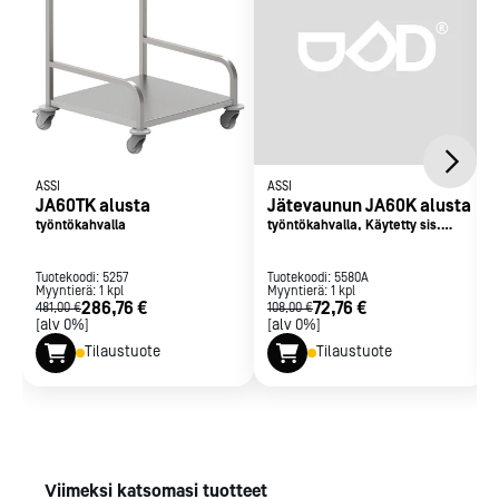
ASSI
ASSI
JA60TK alusta
Jätevaunun JA60K alusta
työntökahvalla
työntökahvalla, Käytetty sis.
astiat
Tuotekoodi:
5257
Tuotekoodi:
5580A
Myyntierä:
1
kpl
Myyntierä:
1
kpl
286,76 €
72,76 €
481,00 €
108,00 €
[alv 0%]
[alv 0%]
Tilaustuote
Tilaustuote
Viimeksi katsomasi tuotteet