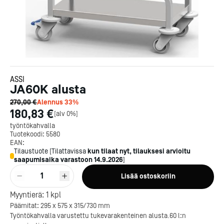
ASSI
JA60K alusta
270,00 €
Alennus
33
%
180,83 €
[
alv 0%
]
työntökahvalla
Tuotekoodi:
5580
EAN:
Tilaustuote
[
Tilattavissa
kun tilaat nyt, tilauksesi arvioitu
saapumisaika varastoon
14.9.2026
]
1
Lisää ostoskoriin
Myyntierä:
1
kpl
Päämitat: 295 x 575 x 315/730 mm
Työntökahvalla varustettu tukevarakenteinen alusta.60 l:n