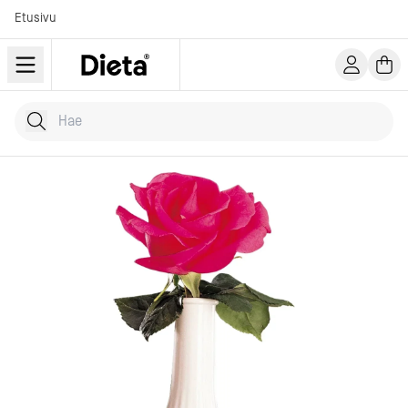
Etusivu
Hae tuotteita
Kirjoita hakusana...