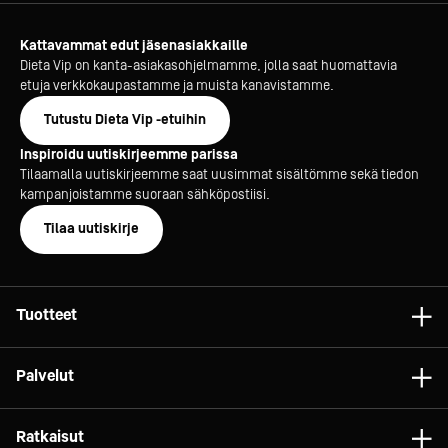
Kattavammat edut jäsenasiakkaille
Dieta Vip on kanta-asiakasohjelmamme, jolla saat huomattavia
etuja verkkokaupastamme ja muista kanavistamme.
Tutustu Dieta Vip -etuihin
Inspiroidu uutiskirjeemme parissa
Tilaamalla uutiskirjeemme saat uusimmat sisältömme sekä tiedon
kampanjoistamme suoraan sähköpostiisi.
Tilaa uutiskirje
Tuotteet
Astiat
Palvelut
Laitteet
Konsultointi
Tarvikkeet
Ratkaisut