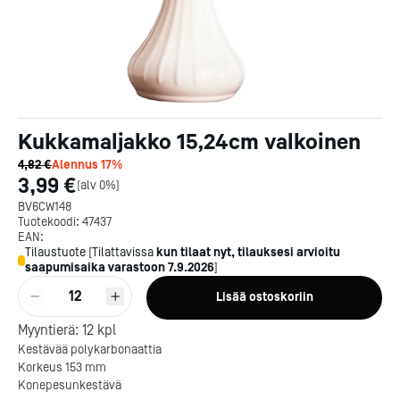
Kukkamaljakko 15,24cm valkoinen
4,82 €
Alennus
17
%
3,99 €
[
alv 0%
]
BV6CW148
Tuotekoodi:
47437
EAN:
Tilaustuote
[
Tilattavissa
kun tilaat nyt, tilauksesi arvioitu
saapumisaika varastoon
7.9.2026
]
12
Lisää ostoskoriin
Myyntierä:
12
kpl
Kotipizza on vuonna 1987
Kestävää polykarbonaattia
perustettu yritys, jolla on yli
Korkeus 153 mm
300 ravintolaa eri puolella
Konepesunkestävä
Suomea. Dieta on tehnyt
Michelin-tähdet jaettii