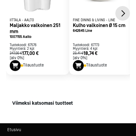
IITTALA
-
AALTO
FINE DINING & LIVING
-
LINE
Maljakko valkoinen 251
Kulho valkoinen Ø 15 cm
mm
642645 Line
1007155 Aalto
Tuotekoodi:
67576
Tuotekoodi:
67773
Myyntierä:
2
kpl
Myyntierä:
4
kpl
177,00 €
18,74 €
247,00 €
23,41 €
[alv 0%]
[alv 0%]
Tilaustuote
Tilaustuote
Viimeksi katsomasi tuotteet
Etusivu