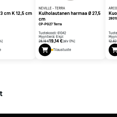
NEVILLE
-
TERRA
ARCO
met
3 cm K 12,5 cm
Kulholautanen harmaa Ø 27,5
Kuo
t
cm
2801
CP-PG27 Terra
Tuotekoodi:
61042
Tuot
Myyntierä:
6
kpl
Myyn
19,14 €
%]
28,19 €
[alv 0%]
12,62
e
Tilaustuote
rje
Liity Vip-asiakkaaksi
t