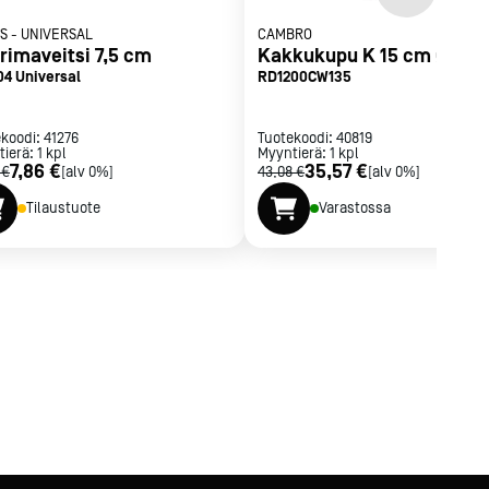
S
-
UNIVERSAL
CAMBRO
rimaveitsi 7,5 cm
Kakkukupu K 15 cm Ø 30,
04 Universal
RD1200CW135
ekoodi:
41276
Tuotekoodi:
40819
tierä:
1
kpl
Myyntierä:
1
kpl
7,86 €
35,57 €
 €
[alv 0%]
43,08 €
[alv 0%]
Tilaustuote
Varastossa