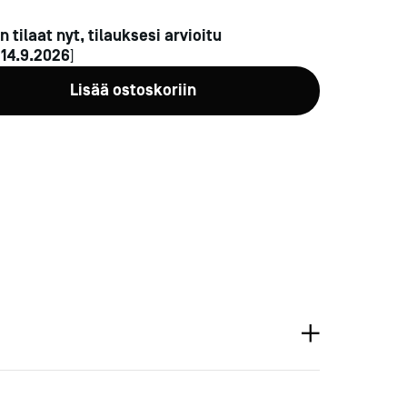
n tilaat nyt, tilauksesi arvioitu
n
14.9.2026
]
Lisää ostoskoriin
a-