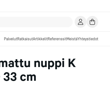
Palvelut
Ratkaisut
Artikkelit
Referenssit
Meistä
Yhteystiedot
mattu nuppi K
Ø 33 cm