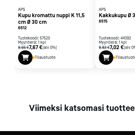
Parilat ja
APS
APS
rasvakeitti
Kupu kromattu nuppi K 11,5
Kakkukupu Ø 3
Rasvakeittime
cm Ø 30 cm
6515
Parilat
6512
Kierrätys
Tuotekoodi:
57520
Tuotekoodi:
44392
Myyntierä:
1
kpl
Myyntierä:
1
kpl
7,67 €
7,02 €
9,66 €
[alv 0%]
8,83 €
[alv 0
Tilaustuote
Tilaustuot
Kaikki
laitteet
Tilaa uutiski
Viimeksi katsomasi tuottee