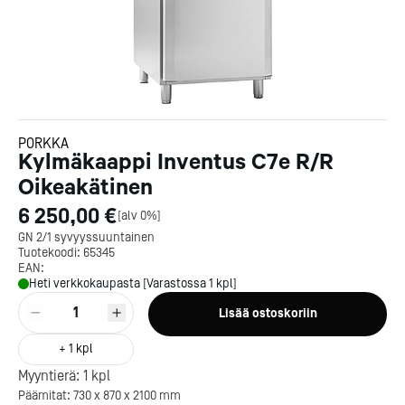
PORKKA
Kylmäkaappi Inventus C7e R/R
Oikeakätinen
6 250,00 €
[
alv 0%
]
GN 2/1 syvyyssuuntainen
Tuotekoodi:
65345
EAN:
Heti verkkokaupasta [Varastossa 1 kpl]
1
Lisää ostoskoriin
+
1
kpl
Myyntierä:
1
kpl
Päämitat: 730 x 870 x 2100 mm