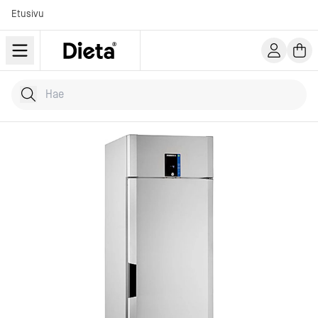
Etusivu
Hae tuotteita
Kirjoita hakusana...