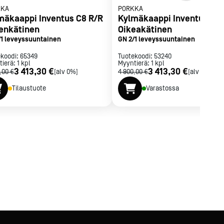
KKA
PORKKA
mäkaappi Inventus C8 R/R
Kylmäkaappi Inventus C8 
enkätinen
Oikeakätinen
/1 leveyssuuntainen
GN 2/1 leveyssuuntainen
ekoodi:
65349
Tuotekoodi:
53240
tierä:
1
kpl
Myyntierä:
1
kpl
3 413,30 €
3 413,30 €
,00 €
[alv 0%]
4 900,00 €
[alv 0%]
Tilaustuote
Varastossa