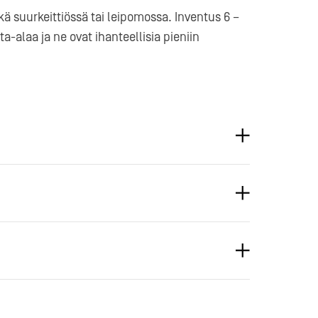
kä suurkeittiössä tai leipomossa. Inventus 6 –
ta-alaa ja ne ovat ihanteellisia pieniin
kiona neljällä ruostumattomasta teräksestä
llä.
ahtuu 25 kpl, 400 x 600 mm kokoista
itukseen) 56 mm hyllyvälillä.
imen tuloilmansuodatin joka on helppo
ää.
 mm
kW
°C
 l.
0 mm:n kokoisia hyllyjä ja/tai leipomopeltejä.
st lankaritilähyllyjä, kantavuus 75 kg/hylly.