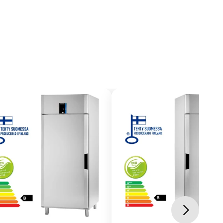
akenne vähentävät lämmönsiirtymistä kaappiin, mikä
äkulmien ja yhtenäisen pyöreäkulmaisen pohja-altaan
t hygieniastandardit.
ta ja puhdistamista.