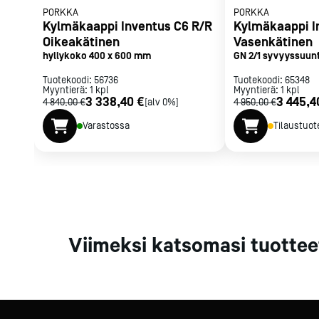
- ruostumaton paneelihylly
PORKKA
PORKKA
Kylmäkaappi Inventus C6 R/R
Kylmäkaappi I
- ruostumaton korihylly
Oikeakätinen
Vasenkätinen
- leipomohyllyjärjestelmä
hyllykoko 400 x 600 mm
GN 2/1 syvyyssuun
- jalkapoljin
Tuotekoodi:
56736
Tuotekoodi:
65348
- elektroninen iLOQ-lukitusjärjestelmä
Myyntierä:
1
kpl
Myyntierä:
1
kpl
Liitettävissä etäjärjestelmään lisävarusteena saatavan ada
3 338,40 €
3 445,4
4 840,00 €
[alv 0%]
4 950,00 €
Varastossa
Tilaustuot
Viimeksi katsomasi tuottee