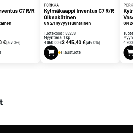
PORKKA
POR
nventus C7 R/R
Kylmäkaappi Inventus C7 R/R
Kyl
Oikeakätinen
Vas
tainen
GN 2/1 syvyyssuuntainen
GN 2
Tuotekoodi:
53238
Tuot
Myyntierä:
1
kpl
Myyn
pterin kautta
0 €
3 445,40 €
[alv 0%]
4 950,00 €
[alv 0%]
4 900
e
Tilaustuote
t