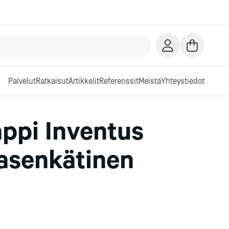
Palvelut
Ratkaisut
Artikkelit
Referenssit
Meistä
Yhteystiedot
ppi Inventus
asenkätinen