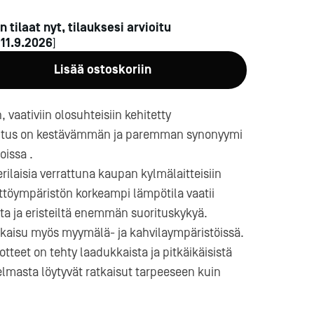
n tilaat nyt, tilauksesi arvioitu
n
11.9.2026
]
Lisää ostoskoriin
 vaativiin olosuhteisiin kehitetty
entus on kestävämmän ja paremman synonyymi
a-
oissa .
erilaisia verrattuna kaupan kylmälaitteisiin
yttöympäristön korkeampi lämpötila vaatii
a ja eristeiltä enemmän suorituskykyä.
tkaisu myös myymälä- ja kahvilaympäristöissä.
teet on tehty laadukkaista ja pitkäikäisistä
lmasta löytyvät ratkaisut tarpeeseen kuin