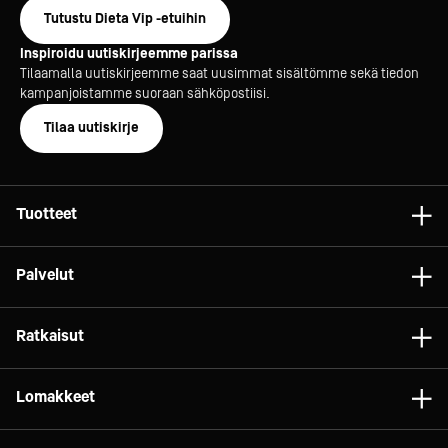
Tutustu Dieta Vip -etuihin
Inspiroidu uutiskirjeemme parissa
Tilaamalla uutiskirjeemme saat uusimmat sisältömme sekä tiedon
kampanjoistamme suoraan sähköpostiisi.
Tilaa uutiskirje
Tuotteet
Astiat
Palvelut
Laitteet
Konsultointi
Tarvikkeet
Ratkaisut
Projektit
Vaunut ja kalusteet
Gelato
Dieta Relife
Lomakkeet
Relife
Elintarviketeollisuus
Dieta Service
Brändit
Tilaa huolto