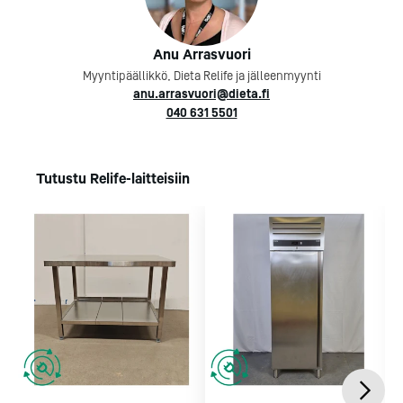
Anu Arrasvuori
Myyntipäällikkö, Dieta Relife ja jälleenmyynti
anu.arrasvuori@dieta.fi
040 631 5501
Tutustu Relife-laitteisiin