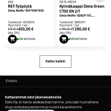
ASSI
DIETA GREEN
RST-Työpöytä
Kylmäkaappi Dieta Green
Dieta Relife/ 800*650*600
C700 GN 2/1
Dieta Relife/ GDECP-701,
vasenkätinen
Tuotekoodi:
45200A10
Tuotekoodi:
58902A11
Myyntierä:
1
kpl
Myyntierä:
1
kpl
430,00 €
1 290,00 €
876,00 €
3 460,00 €
[alv 0%]
[alv 0%]
Varastossa
Varastossa
Katso kaikki
Etusivu
Kattavammat edut jäsenasiakkaille
Dieta Vip on kanta-asiakasohjelmamme, jolla saat huomattavia
etuja verkkokaupastamme ja muista kanavistamme.