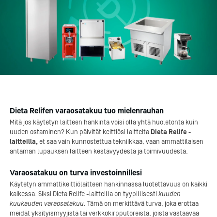
Dieta Relifen varaosatakuu tuo mielenrauhan
Mitä jos käytetyn laitteen hankinta voisi olla yhtä huoletonta kuin
uuden ostaminen? Kun päivität keittiösi laitteita
Dieta Relife -
laitteilla,
et saa vain kunnostettua tekniikkaa, vaan ammattilaisen
antaman lupauksen laitteen kestävyydestä ja toimivuudesta.
Varaosatakuu on turva investoinnillesi
Käytetyn ammattikeittiölaitteen hankinnassa luotettavuus on kaikki
kaikessa. Siksi Dieta Relife -laitteilla on tyypillisesti
kuuden
kuukauden varaosatakuu.
Tämä on merkittävä turva, joka erottaa
meidät yksityismyyjistä tai verkkokirpputoreista, joista vastaavaa