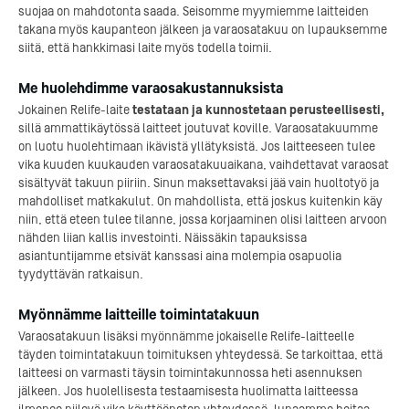
suojaa on mahdotonta saada. Seisomme myymiemme laitteiden
takana myös kaupanteon jälkeen ja varaosatakuu on lupauksemme
siitä, että hankkimasi laite myös todella toimii.
Me huolehdimme varaosakustannuksista
Jokainen Relife-laite
testataan ja kunnostetaan perusteellisesti,
sillä ammattikäytössä laitteet joutuvat koville. Varaosatakuumme
on luotu huolehtimaan ikävistä yllätyksistä. Jos laitteeseen tulee
vika kuuden kuukauden varaosatakuuaikana, vaihdettavat varaosat
sisältyvät takuun piiriin. Sinun maksettavaksi jää vain huoltotyö ja
mahdolliset matkakulut. On mahdollista, että joskus kuitenkin käy
niin, että eteen tulee tilanne, jossa korjaaminen olisi laitteen arvoon
nähden liian kallis investointi. Näissäkin tapauksissa
asiantuntijamme etsivät kanssasi aina molempia osapuolia
tyydyttävän ratkaisun.
Myönnämme laitteille toimintatakuun
Varaosatakuun lisäksi myönnämme jokaiselle Relife-laitteelle
täyden toimintatakuun toimituksen yhteydessä. Se tarkoittaa, että
laitteesi on varmasti täysin toimintakunnossa heti asennuksen
jälkeen. Jos huolellisesta testaamisesta huolimatta laitteessa