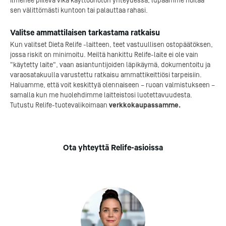
ilmenee piilevä vika käyttöönoton yhteydessä, lupaamme hoitaa
sen välittömästi kuntoon tai palauttaa rahasi.
Valitse ammattilaisen tarkastama ratkaisu
Kun valitset Dieta Relife -laitteen, teet vastuullisen ostopäätöksen,
jossa riskit on minimoitu. Meiltä hankittu Relife-laite ei ole vain
"käytetty laite", vaan asiantuntijoiden läpikäymä, dokumentoitu ja
varaosatakuulla varustettu ratkaisu ammattikeittiösi tarpeisiin.
Haluamme, että voit keskittyä olennaiseen – ruoan valmistukseen –
samalla kun me huolehdimme laitteistosi luotettavuudesta.
Tutustu Relife-tuotevalikoimaan
verkkokaupassamme.
Ota yhteyttä Relife-asioissa