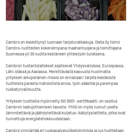
Cambro on keskittynyt luomaan tarjoiluratkaisuja. Dieta Oy toimii
Cambro-tuotteiden kokeneimpana maahantuojana ja toimittajana
Suomessa yli 30 vuotta kestäneen yhteistyön tuloksena.
Cambron tuotantolaitokset sijaitsevat Yhdysvalloissa, Euroopassa,
Lähi-idässä ja Aasiassa. Merkittävästä kasvusta huolimatta
yrityksen alkuperäinen missio on ennallaan: tarjota kestävistä
tuotteista parasta mahdollista arvoa, työn säästöä ja parempaa
ruokaturvallisuutta.
Yrityksen tuotteille myönnetty ISO 9001 -sertifikaatti, on osoitus
Cambron laatujohtamisen tasosta. Yhtiö on myös luonut useita
lämmitettäviä ja jäähdytettäviä kuljetus-/säilytyslaitteita, jotka ovat
tunnettuja energiatehokkuudestaan.
Cambro ymmärtää eri ruokapalveluliiketoimintoja ja luo tuotteitaan