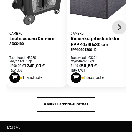
CAMBRO
CAMBRO
Lautasvaunu Cambro
Ruoankuljetuslaatikko
ADCS480
EPP 40x60x30 cm
EPP4060T300110
Tuotekoodi:
43280
Tuotekoodi:
63321
Myyntierä:
1
kpl
Myyntierä:
1
kpl
1 240,00 €
50,69 €
1 500,00 €
61,40 €
[alv 0%]
[alv 0%]
Tilaustuote
Tilaustuote
Kaikki Cambro-tuotteet
Etusivu