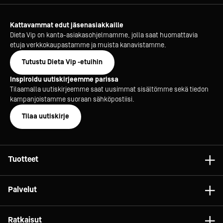
Kattavammat edut jäsenasiakkaille
Dieta Vip on kanta-asiakasohjelmamme, jolla saat huomattavia
etuja verkkokaupastamme ja muista kanavistamme.
Tutustu Dieta Vip -etuihin
Inspiroidu uutiskirjeemme parissa
Tilaamalla uutiskirjeemme saat uusimmat sisältömme sekä tiedon
kampanjoistamme suoraan sähköpostiisi.
Tilaa uutiskirje
Tuotteet
Astiat
Palvelut
Laitteet
Konsultointi
Tarvikkeet
Ratkaisut