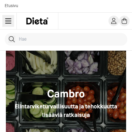
Etusivu
Hae tuotteita
Kirjoita hakusana...
Cambro
Elintarviketurvallisuutta ja tehokkuutta
lisääviä ratkaisuja