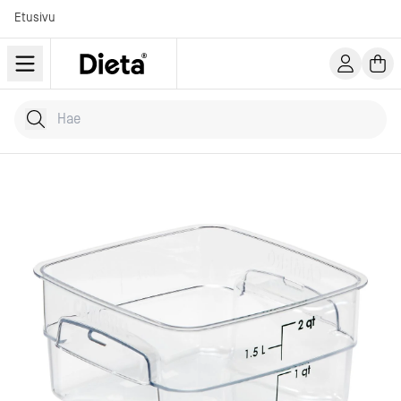
Etusivu
Hae tuotteita
Kirjoita hakusana...