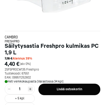
CAMBRO
FRESHPRO
Säilytysastia Freshpro kulmikas PC
1,9 L
7,16 €
Alennus
39
%
4,40 €
[
alv 0%
]
2SFSPROCW135 Freshpro
Tuotekoodi:
67551
EAN:
099511252602
Heti verkkokaupasta [Varastossa 34 kpl]
1
Lisää ostoskoriin
+
5
kpl