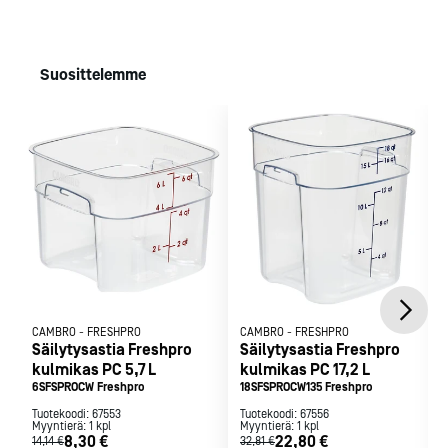
Korkeus (mm): 98
Paino (kg): 0,25
Liitännät
Valmistettu kestävästä polykarbonaatista
Suosittelemme
Kirkas - helpottaa inventointia
Varustettu mitta-asteikolla
CAMBRO
-
FRESHPRO
CAMBRO
-
FRESHPRO
Säilytysastia Freshpro
Säilytysastia Freshpro
kulmikas PC 5,7 L
kulmikas PC 17,2 L
6SFSPROCW Freshpro
18SFSPROCW135 Freshpro
Tuotekoodi:
67553
Tuotekoodi:
67556
Myyntierä:
1
kpl
Myyntierä:
1
kpl
8,30 €
22,80 €
14,14 €
32,81 €