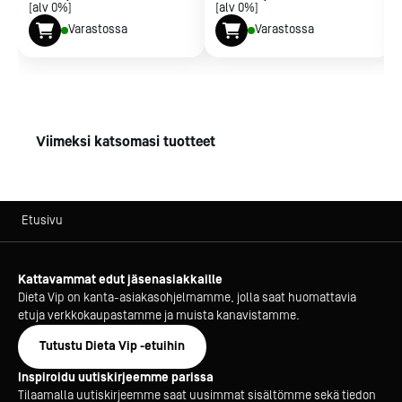
[alv 0%]
[alv 0%]
Varastossa
Varastossa
Viimeksi katsomasi tuotteet
Etusivu
Kattavammat edut jäsenasiakkaille
Dieta Vip on kanta-asiakasohjelmamme, jolla saat huomattavia
etuja verkkokaupastamme ja muista kanavistamme.
Tutustu Dieta Vip -etuihin
Inspiroidu uutiskirjeemme parissa
Tilaamalla uutiskirjeemme saat uusimmat sisältömme sekä tiedon