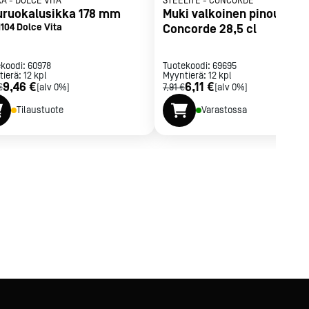
RA
-
DOLCE VITA
STEELITE
-
CONCORDE
uruokalusikka 178 mm
Muki valkoinen pinoutuva
1104 Dolce Vita
Concorde 28,5 cl
ekoodi:
60978
Tuotekoodi:
69695
tierä:
12
kpl
Myyntierä:
12
kpl
9,46 €
6,11 €
€
[alv 0%]
7,91 €
[alv 0%]
Tilaustuote
Varastossa