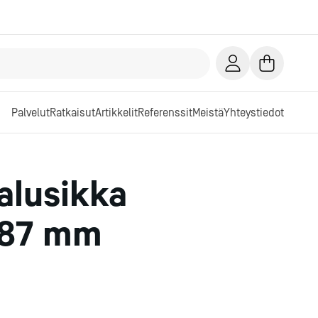
Palvelut
Ratkaisut
Artikkelit
Referenssit
Meistä
Yhteystiedot
alusikka
187 mm