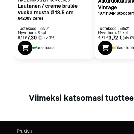
FINE DINING & LIVING
-
CERES
Alkuruokalus
Parilat ja
Lautanen / creme brulée
Vintage
rasvakeitti
vuoka musta Ø 13,5 cm
10711104P Stoccol
642003 Ceres
Rasvakeittime
Parilat
Tuotekoodi:
66704
Tuotekoodi:
58521
Myyntierä:
6
kpl
Myyntierä:
Kierrätys
12
kpl
7,30 €
3,72 €
9,11 €
[alv 0%]
4,37 €
[alv 0
Varastossa
Tilaustuot
Kaikki
laitteet
Tilaa uutiski
Viimeksi katsomasi tuottee
Etusivu