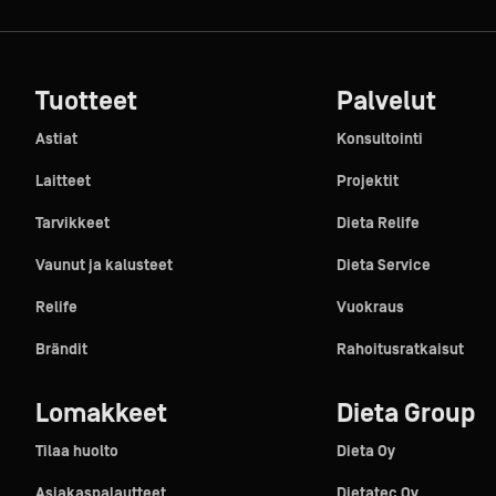
Tuotteet
Palvelut
Astiat
Konsultointi
Laitteet
Projektit
Tarvikkeet
Dieta Relife
Vaunut ja kalusteet
Dieta Service
Relife
Vuokraus
Brändit
Rahoitusratkaisut
Lomakkeet
Dieta Group
Tilaa huolto
Dieta Oy
Asiakaspalautteet
Dietatec Oy