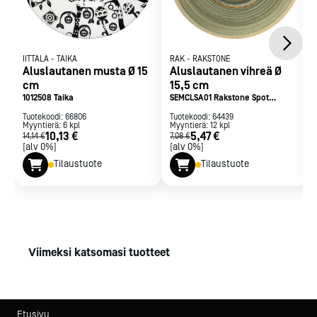
IITTALA
-
TAIKA
RAK
-
RAKSTONE
Aluslautanen musta Ø 15
Aluslautanen vihreä Ø
cm
15,5 cm
1012508 Taika
SEMCLSA01 Rakstone Spot
Emerald
Tuotekoodi:
66806
Tuotekoodi:
64439
Myyntierä:
6
kpl
Myyntierä:
12
kpl
10,13 €
5,47 €
14,14 €
7,08 €
[alv 0%]
[alv 0%]
Tilaustuote
Tilaustuote
Viimeksi katsomasi tuotteet
Etusivu