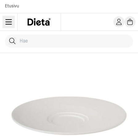
Etusivu
Hae tuotteita
Kirjoita hakusana...