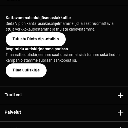
Kattavammat edut jäsenasiakkaille
Dieta Vip on kanta-asiakasohjelmamme, jolla saat huomattavia
etuja verkkokaupastamme ja muista kanavistamme.
Tutustu Dieta Vip -etuihin
Inspiroidu uutiskirjeemme parissa
Tilaamalla uutiskirjeemme saat uusimmat sisältömme sekä tiedon
kampanjoistamme suoraan sähköpostiisi.
Tilaa uutiskirje
Tuotteet
Astiat
Palvelut
Laitteet
Konsultointi