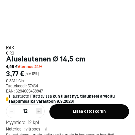
RAK
GIRO
Aluslautanen Ø 14,5 cm
4,96 €
Alennus
24
%
3,77 €
[
alv 0%
]
GISA14 Giro
Tuotekoodi:
57464
EAN:
6294009458847
Tilaustuote
[
Tilattavissa
kun tilaat nyt, tilauksesi arvioitu
saapumisaika varastoon
9.9.2026
]
12
Lisää ostoskoriin
Kotipizza on vuonna 1987
Myyntierä:
12
kpl
perustettu yritys, jolla on yli
Materiaali: vitroposliini
300 ravintolaa eri puolella