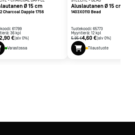
LITE
-
CHARCOAL DAPPLE
STEELITE
-
BEAD
slautanen Ø 15 cm
Aluslautanen Ø 15 cm
2 Charcoal Dapple 1756
1403X0110 Bead
ekoodi:
61799
Tuotekoodi:
65773
tierä:
36
kpl
Myyntierä:
12
kpl
2,90 €
4,60 €
[alv 0%]
5,95 €
[alv 0%]
Varastossa
Tilaustuote