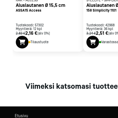
RAK
-
ACCESS
STEELITE
-
SIMPLICI
Parilat ja
Aluslautanen Ø 15,5 cm
Aluslautanen Ø
rasvakeitti
ASSA15 Access
158 Simplicity 1101
Rasvakeittime
Parilat
Tuotekoodi:
57302
Tuotekoodi:
42968
Myyntierä:
12
kpl
Myyntierä:
Kierrätys
36
kpl
2,16 €
2,51 €
2,83 €
[alv 0%]
3,24 €
[alv 0
Tilaustuote
Varastoss
Kaikki
laitteet
Tilaa uutiski
Viimeksi katsomasi tuottee
Etusivu