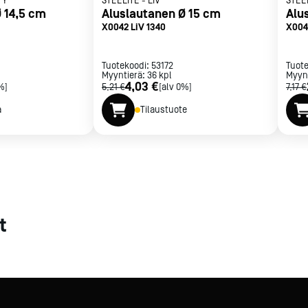
TY
STEELITE
-
LIV
STEE
 14,5 cm
Aluslautanen Ø 15 cm
Alu
met
X0042 LiV 1340
X004
t
Tuotekoodi:
53172
Tuot
Myyntierä:
36
kpl
Myyn
4,03 €
%]
5,21 €
[alv 0%]
7,17 €
a
Tilaustuote
rje
Liity Vip-asiakkaaksi
t