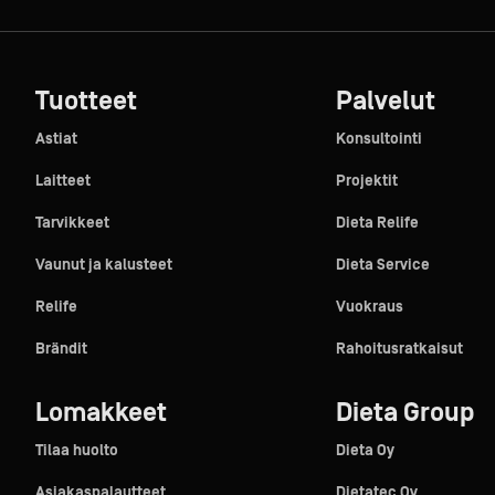
Tuotteet
Palvelut
Astiat
Konsultointi
Laitteet
Projektit
Tarvikkeet
Dieta Relife
Vaunut ja kalusteet
Dieta Service
Relife
Vuokraus
Brändit
Rahoitusratkaisut
Lomakkeet
Dieta Group
Tilaa huolto
Dieta Oy
Asiakaspalautteet
Dietatec Oy