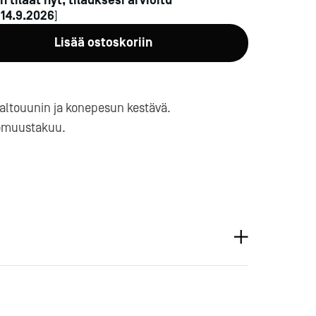
n tilaat nyt, tilauksesi arvioitu
n
14.9.2026
]
Lisää ostoskoriin
altouunin ja konepesun kestävä.
omuustakuu.
a-