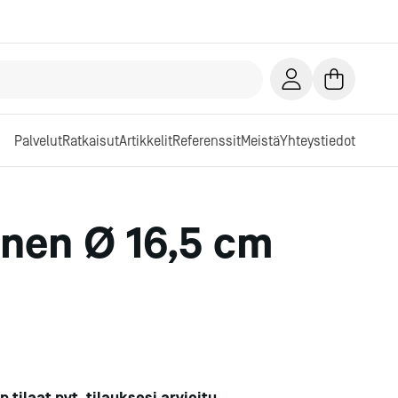
Palvelut
Ratkaisut
Artikkelit
Referenssit
Meistä
Yhteystiedot
anen Ø 16,5 cm