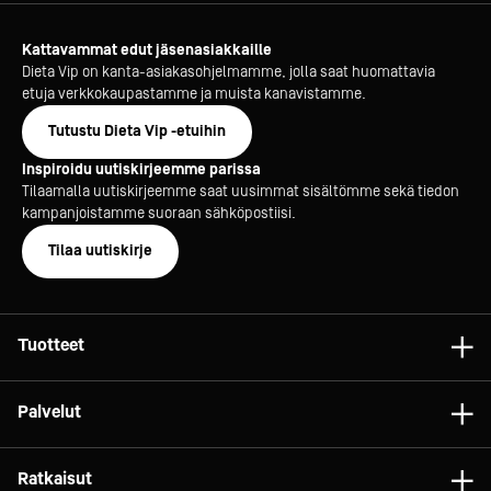
Kattavammat edut jäsenasiakkaille
Dieta Vip on kanta-asiakasohjelmamme, jolla saat huomattavia
etuja verkkokaupastamme ja muista kanavistamme.
Tutustu Dieta Vip -etuihin
Inspiroidu uutiskirjeemme parissa
Tilaamalla uutiskirjeemme saat uusimmat sisältömme sekä tiedon
kampanjoistamme suoraan sähköpostiisi.
Tilaa uutiskirje
Tuotteet
Astiat
Palvelut
Laitteet
Konsultointi
Tarvikkeet
Ratkaisut