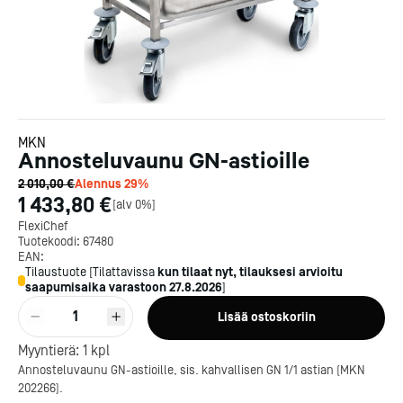
MKN
Annosteluvaunu GN-astioille
2 010,00 €
Alennus
29
%
1 433,80 €
[
alv 0%
]
FlexiChef
Tuotekoodi:
67480
EAN:
Tilaustuote
[
Tilattavissa
kun tilaat nyt, tilauksesi arvioitu
saapumisaika varastoon
27.8.2026
]
1
Lisää ostoskoriin
Kotipizza on vuonna 1987
Myyntierä:
1
kpl
perustettu yritys, jolla on yli
Annosteluvaunu GN-astioille, sis. kahvallisen GN 1/1 astian (MKN
300 ravintolaa eri puolella
202266).
Suomea. Dieta on tehnyt
Michelin-tähdet jaettii