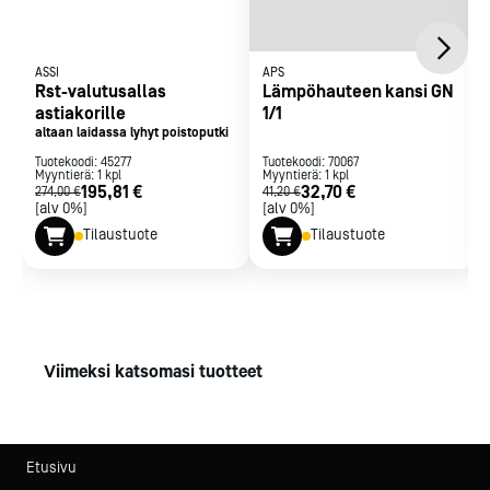
ASSI
APS
Rst-valutusallas
Lämpöhauteen kansi GN
astiakorille
1/1
altaan laidassa lyhyt poistoputki
Tuotekoodi:
45277
Tuotekoodi:
70067
Myyntierä:
1
kpl
Myyntierä:
1
kpl
195,81 €
32,70 €
274,00 €
41,20 €
[alv 0%]
[alv 0%]
Tilaustuote
Tilaustuote
Viimeksi katsomasi tuotteet
Etusivu