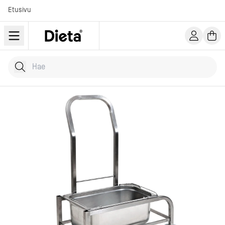
Etusivu
Hae tuotteita
Kirjoita hakusana...