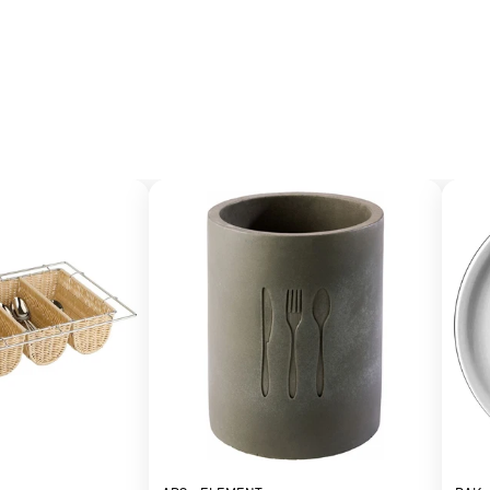
myllyt ja
Pellit ja ritilät
eet
Pesulaitteet ja -suihkut
Regeneraatiouunit
kauhat
Sisustus
Tarjottimet
Astianpesukalusteet
Leipomouunit
et
Säilytysastiat
Astianpesukorit
Salamanterit
Liedet ja kippipannut
Muut tarvikkeet
Kebabgrillit ja -leikkurit
Lasikot
t
Monitoimipaistokeskukset
a -lasikot
Kippipannut
Kylmälasikot
Liedet
Lämpölasikot
aatikot
Painekeittimet
Myyntihyllyköt
rje
Liity Vip-asiakkaaksi
et
Wokit
Neutraalilasikot
Monitoimipadat
eet
Ilmaverholasikot
tus
Teollisuuslaitteet
Dieta Genier ACE
aatikot ja -
Dieta Genier GO!
Lihankäsittely
Dieta Celer
Kompostorit
svaunut
Monitoimipatojen
Vaunupesukoneet
Pesulakoneet
oanjakelun
lisävarusteet
Ergonomia
Pesukoneet
oanjakelun
Ergonomialaitteiden
Kuivausrummut
lisävarusteet