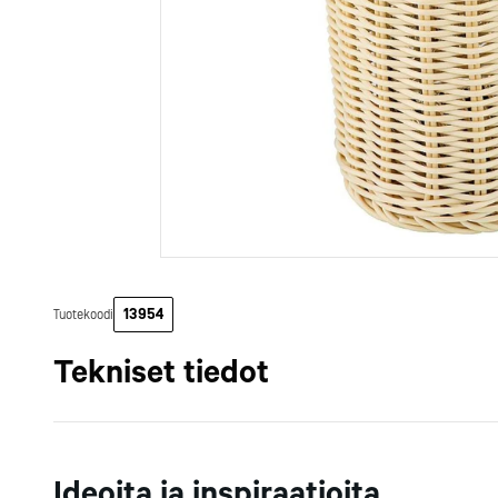
Matalat lautas
Taikinakoneet
Pientyövälinee
10,26 €
441,91 €
12,91 €
571,00 €
[alv 0%]
[alv 0%]
53,05 €
1 990,00 €
14 900,00 €
64,26 €
3 670,00 €
35 190,00 €
[alv 0%]
[alv 0%]
[alv 0%]
Syvät lautaset
Leikkelekonee
Keittiökulhot j
Lisää
Lisää
Lisää
Lisää
Lisää
Sirkulaattorit j
Siivilät, lävikö
vakuumikonee
Raapat ja harja
Lihamyllyt
Nuolijat ja mel
Suolausaltaat
Kastikepullot j
Tarjoiluvat rsti vintage
Lämpöhyllykkö United
Tarjoilutarjotin musta
Rst-työpöytä ECO 1600 x
33x23,5 cm
MU62AQV/997, rst
35,5x28 cm
600 x 850 mm, avojalusta
Mittarit
annostelijat
56,42 €
36,74 €
318,86 €
4 654,50 €
Kaikki
relife
Tilaa uutiski
83,12 €
6 950,00 €
43,65 €
468,00 €
Lämpösäteilijä
Pizzatarvikkee
[alv 0%]
[alv 0%]
[alv 0%]
[alv 0%]
Lisää
Lisää
Lisää
Lisää
Lämpö- ja kyl
Patakintaat, -l
Keittopadat
pannunaluset
Pastakeittimet
Esiliinat ja teks
Sitruspusertim
Muut keittiövä
13954
Tuotekoodi
mehulingot
Veitsenteroitt
Tarjoiluväli
Jäämurskaime
Kaikki
Kaikki
astiat
vaunut ja kalusteet
Tilaa uutiski
Tilaa uutiski
Tekniset tiedot
Sämpylä- ja
Kauhat
leivänpaahtim
Tarjoilupihdit
Kuorimakonee
Ottimet
Mitat
Rasiansulkijat 
Kakkulapiot
Pituus (mm): 120
kuumasaumaa
Muut tarjoiluv