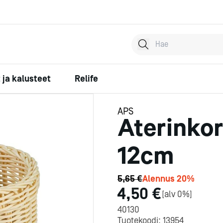
Hae tuotteita
Kirjoita hakusana...
 ja kalusteet
Relife
APS
at
eet
Lasit
Linjastolaitteet
Baaritarvikkeet
Korivaunut
Relife laitteet
Aterimet
Kylmälaitteet
Esillepano
Jätevaunut
Relife tarvikkeet
Aterinkor
t
t ja
Uunivaunut
Allasvaunut
et
Juomalasit
Lämmintarjoiluvaunut
Pullonavaajat
Haarukat
Kylmäkaapit
Kulho- ja buffettelineet
nut
Säilytysvaunut
Lavavaunut ja
met
Viinilasit
Kylmätarjoiluvaunut
Shakerit
Veitset
Pakastekaapit
Lämpö- ja kylmälevyt
12cm
Muut vaunut
siirtoalustat
t
Kuohuviinilasit
Neutraalitarjoiluvaunut
Alkoholimitat
Lusikat
Pikapakastus- ja
Lämpöhauteet
tasot
Astianpesukalusteet
Rst-pöydät
timet ja
Olutlasit
Drop-in-hauteet ja -tasot
Sekoituslasit
Erikoisaterimet
jäähdytyskaapit
Keittopadat
Kulhot
Siivousvaunut
lijat
it ja -
Erikoislasit
Lämpölamput ja -säteilijät
Sekoituslusikat
Kylmävetolaatikostot
Laatikot ja korit
5,65 €
Alennus
20
%
Kupit ja mukit
t
Juomajakelimet
Murskaimet
Annoskulhot
Jääpalakoneet
Kuvut
4,50 €
[
alv 0%
]
ermakot
Kupit
Pisarasuojat
Kaatonokat
Tarjoilukulhot
Kylmähuoneet
Termokset
40130
Aluslautaset
Lämpöpöydät ja -hauteet
Mikseripullot
Dippikulhot
Pakastehuoneet
Tabletit ja liinat
Tuotekoodi:
13954