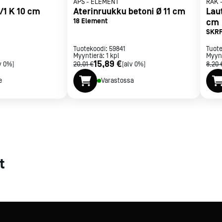
APS
-
ELEMENT
RAK
1/1 K 10 cm
Aterinruukku betoni Ø 11 cm
Lau
met
18 Element
cm
t
SKRF
Tuotekoodi:
59841
Tuot
Myyntierä:
1
kpl
Myyn
15,89 €
v 0%]
20,01 €
[alv 0%]
8,20 
e
Varastossa
rje
Liity Vip-asiakkaaksi
t