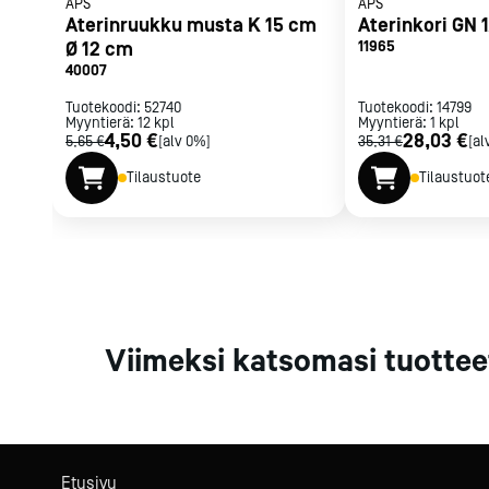
APS
APS
Parilat ja
Aterinruukku musta K 15 cm
Aterinkori GN 
rasvakeitti
Ø 12 cm
11965
Rasvakeittime
40007
Parilat
Tuotekoodi:
52740
Tuotekoodi:
14799
Kierrätys
Myyntierä:
12
kpl
Myyntierä:
1
kpl
4,50 €
28,03 €
5,65 €
[alv 0%]
35,31 €
[al
Tilaustuote
Tilaustuot
Kaikki
laitteet
Tilaa uutiski
Viimeksi katsomasi tuottee
Etusivu