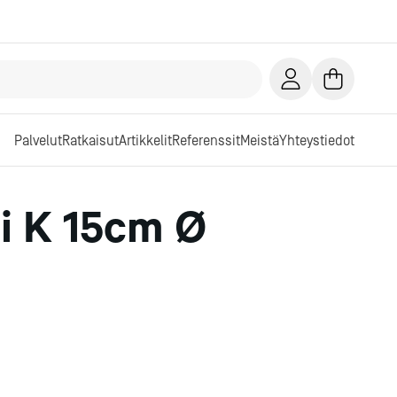
Palvelut
Ratkaisut
Artikkelit
Referenssit
Meistä
Yhteystiedot
i K 15cm Ø