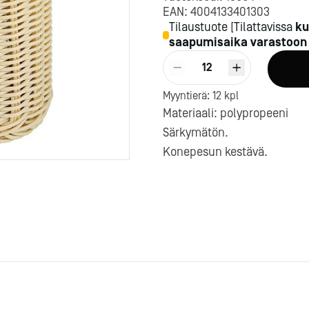
et
t
Mukit
Kylmäpöydät
Baaripullot
Pikajäähdytys-/
Korttipidikkeet ja
EAN:
4004133401303
t
a -mitat
Lautasjakelinvaunut
Kumimatot
pikapakastushuoneet
menutelineet
Tilaustuote
[
Tilattavissa
ku
a
t, suppilot
Korijakelinvaunut
Jääpalapihdit
Lasiovijääkaapit
Esillepano muut
saapumisaika varastoo
Leivonta
t
t
Tarjotinjakelinvaunut
Viininjäähdyttimet
Viinikaapit
at
Tasojakelinvaunut
Lokerikot ja jääpala-astiat
Pakastealtaat
Vatkaimet ja vispilät
12
a -
Lautasjakelimet
Muut baaritarvikkeet
Myyntihyllyköt
Nuolijat
Myyntierä:
12
kpl
GN-astiat
Mukijakelijat
Dry Age -kaapit
Kaulimet
Materiaali: polypropeeni
rje
Liity Vip-asiakkaaksi
t ja -lamput
t
Integroitavat lämpötasot
GN-astiat rst
Yhdistelmäkaapit
Siveltimet ja sudit
Särkymätön.
mälevyt
aput ja
Linjastolaitteiden
GN-astiat polykarbonaatti
Minibaarit
Leivontamuotit ja leivont
lisävarusteet
GN-astiat polypropeeni
Monilokerojääkaapit
alustat
Konepesun kestävä.
Astianpesu
Uunit ja grillit
tiilit
GN-astiat posliini
Vuoat
et ja
lineet
Luukkuastianpesukoneet
GN-astiat muut
Yhdistelmäuunit
Tyllat ja massapussit
Kattilat ja
imet
Kupuastianpesukoneet
Pizzauunit
Paletit
neet
paistinpannut
t
Rae- ja patapesukoneet
Kiertoilmauunit
Muut leivontatarvikkeet
rje
rje
Liity Vip-asiakkaaksi
Liity Vip-asiakkaaksi
Jätehuolto
Korikuljetinastianpesukone
Kattilat
Hybridiuunit
et
et
Paistinpannut
Matalalämpöuunit ja
Jätevaunut
t
Tappimattokoneet
Uunivuoat
savustimet
Jäteastiat
ja
Esipesukoneet
Wok-pannut
Puuhiiliuunit ja grillit
Siivous
Kahvi- ja teetarvikkeet
jat
älineet
Esipesusuihkut
Multi-Cook-uunit
Ämpärit, vesiastiat ja -
Kotipizza Group