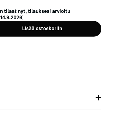
n tilaat nyt, tilauksesi arvioitu
n
14.9.2026
]
Lisää ostoskoriin
a-