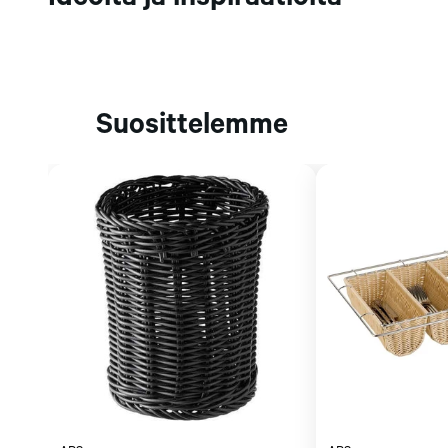
Ideoita ja inspiraatioita
Syvyys (mm): 120
Sirottimet, 
Muut pienlaitt
Korkeus (mm): 150
Jäätelö- ja
mausteikot
Paino (kg): 0,2
gelatolaitte
Sirottimet
Jäätelökoneet
Maustemyllyt
Liitännät
Purkituskonee
Mausteikot
särkymätön
Suosittelemme
Jäätelöaltaat j
konepesun kestävä
Gelatovitriinit
Kylmäsäilytysl
Kaikki
tarvikkeet
Tilaa uutiski
Kypsytyskone
Pastörointikon
Ruoankulje
Ruoankuljetusl
kassit
Ruoankuljetu
Hajautetun ru
vaunut
Keskitetyn ru
vaunut
Jakeluhihnat