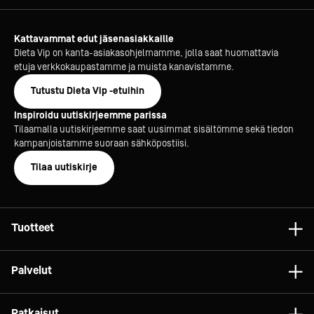
Kattavammat edut jäsenasiakkaille
Dieta Vip on kanta-asiakasohjelmamme, jolla saat huomattavia
etuja verkkokaupastamme ja muista kanavistamme.
Tutustu Dieta Vip -etuihin
Inspiroidu uutiskirjeemme parissa
Tilaamalla uutiskirjeemme saat uusimmat sisältömme sekä tiedon
kampanjoistamme suoraan sähköpostiisi.
Tilaa uutiskirje
Tuotteet
Astiat
Palvelut
Laitteet
Konsultointi
Tarvikkeet