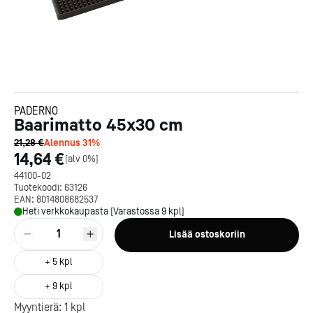
PADERNO
Baarimatto 45x30 cm
21,28 €
Alennus
31
%
14,64 €
[
alv 0%
]
44100-02
Tuotekoodi:
63126
EAN:
8014808682537
Heti verkkokaupasta [Varastossa 9 kpl]
1
Lisää ostoskoriin
+
5
kpl
Kotipizza on vuonna 1987
perustettu yritys, jolla on yli
+
9
kpl
300 ravintolaa eri puolella
Myyntierä:
1
kpl
Suomea. Dieta on tehnyt
Michelin-tähdet jaettii