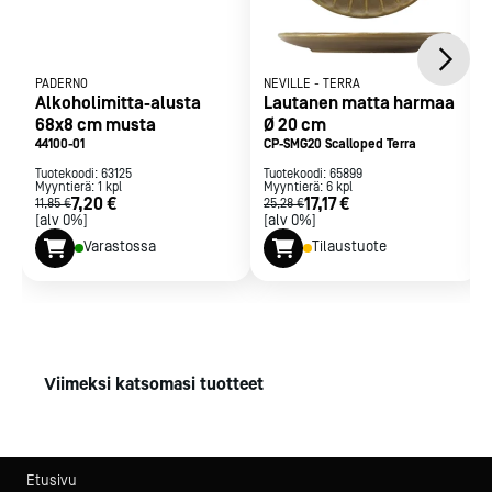
PADERNO
NEVILLE
-
TERRA
Alkoholimitta-alusta
Lautanen matta harmaa
68x8 cm musta
Ø 20 cm
44100-01
CP-SMG20 Scalloped Terra
Tuotekoodi:
63125
Tuotekoodi:
65899
Myyntierä:
1
kpl
Myyntierä:
6
kpl
7,20 €
17,17 €
11,85 €
25,28 €
[alv 0%]
[alv 0%]
Varastossa
Tilaustuote
Viimeksi katsomasi tuotteet
Etusivu