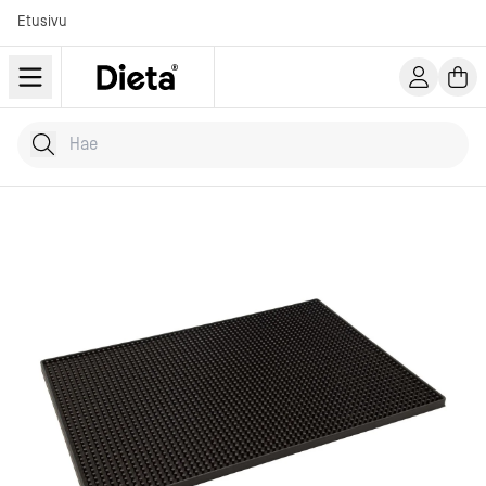
Etusivu
Hae tuotteita
Kirjoita hakusana...