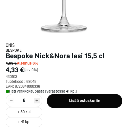
ONIS
BESPOKE
Bespoke Nick&Nora lasi 15,5 cl
4,63 €
Alennus
6
%
4,33 €
[
alv 0%
]
430103
Tuotekoodi:
69048
EAN:
8720841000336
Heti verkkokaupasta [Varastossa 41 kpl]
6
Lisää ostoskoriin
+
30
kpl
+
41
kpl
Kotipizza on vuonna 1987