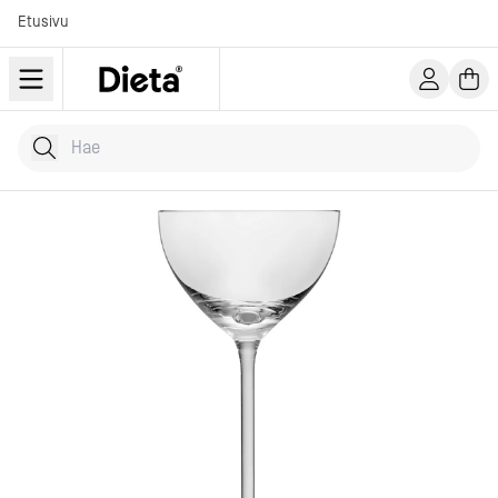
Etusivu
Hae tuotteita
Kirjoita hakusana...