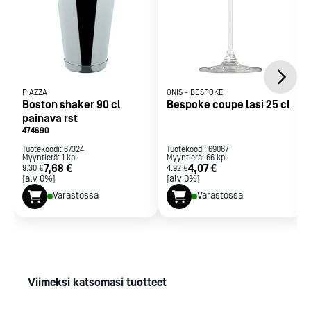
PIAZZA
ONIS
-
BESPOKE
Boston shaker 90 cl
Bespoke coupe lasi 25 cl
painava rst
474690
Tuotekoodi:
67324
Tuotekoodi:
69067
Myyntierä:
1
kpl
Myyntierä:
66
kpl
7,68 €
4,07 €
9,30 €
4,92 €
[alv 0%]
[alv 0%]
Varastossa
Varastossa
Viimeksi katsomasi tuotteet