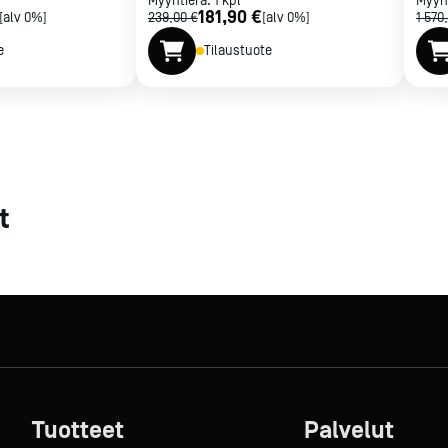
Myyntierä:
1
kpl
Myyn
181,90 €
[alv 0%]
239,00 €
[alv 0%]
1 570
e
Tilaustuote
t
Tuotteet
Palvelut