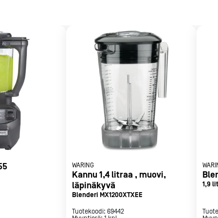
met
t
rje
Liity Vip-asiakkaaksi
55
WARING
WARI
Kannu 1,4 litraa , muovi,
Ble
läpinäkyvä
1,9 l
ääne
Blenderi MX1200XTXEE
Tuotekoodi:
69442
Tuot