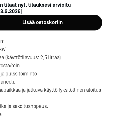
n tilaat nyt, tilauksesi arvioitu
n
3.9.2026
]
Lisää ostoskoriin
mm
 kW
a-
a (käyttötilavuus: 2,5 litraa)
rosta/min
ja pulssitoiminto
aneeli.
aikkaa ja jatkuva käyttö (yksilöllinen aloitus
ika ja sekoitusnopeus.
a