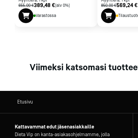
Myyntierä:
1
kpl
Myyntierä:
1
kpl
389,48 €
569,24 €
655,00 €
[alv 0%]
850,00 €
Varastossa
Tilaustuot
Viimeksi katsomasi tuottee
Etusivu
Kattavammat edut jäsenasiakkaille
Dieta Vip on kanta-asiakasohjelmamme, jolla