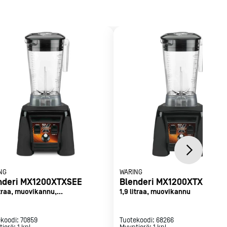
NG
WARING
nderi MX1200XTXSEE
Blenderi MX1200XTXEE
itraa, muovikannu,
1,9 litraa, muovikannu
nvaimennin
ekoodi:
70859
Tuotekoodi:
68266