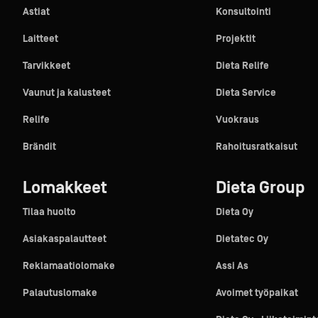
Astiat
Konsultointi
Laitteet
Projektit
Tarvikkeet
Dieta Relife
Vaunut ja kalusteet
Dieta Service
Relife
Vuokraus
Brändit
Rahoitusratkaisut
Lomakkeet
Dieta Group
Tilaa huolto
Dieta Oy
Asiakaspalautteet
Dietatec Oy
Reklamaatiolomake
Assi As
Palautuslomake
Avoimet työpaikat