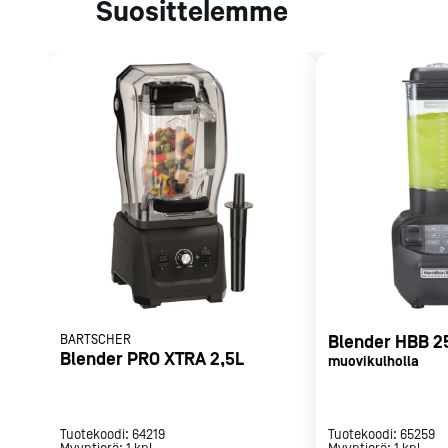
Sähköliitäntä: 230/50/1 1,68 kW
Suosittelemme
Parilat ja
rasvakeitti
Rasvakeittime
Parilat
Kierrätys
Kaikki
laitteet
Tilaa uutiski
BARTSCHER
Blender HBB 2
Blender PRO XTRA 2,5L
muovikulholla
Tuotekoodi:
64219
Tuotekoodi:
65259