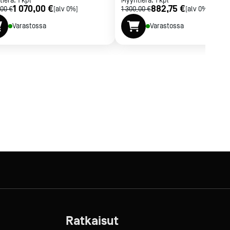
tierä:
1
kpl
Myyntierä:
1
kpl
1 070,00 €
882,75 €
,00 €
[alv 0%]
1 300,00 €
[alv 0%]
Varastossa
Varastossa
Ratkaisut