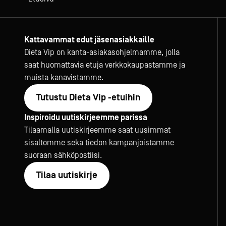
Kattavammat edut jäsenasiakkaille
Dieta Vip on kanta-asiakasohjelmamme, jolla
saat huomattavia etuja verkkokaupastamme ja
muista kanavistamme.
Tutustu Dieta Vip -etuihin
Inspiroidu uutiskirjeemme parissa
Tilaamalla uutiskirjeemme saat uusimmat
sisältömme sekä tiedon kampanjoistamme
suoraan sähköpostiisi.
Tilaa uutiskirje