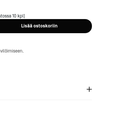
tossa 10 kpl]
Lisää ostoskoriin
a-
ivilöimiseen.