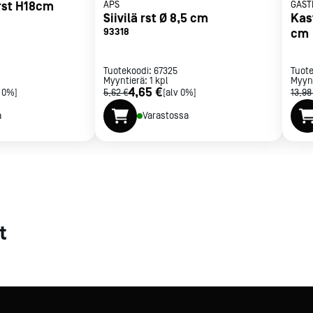
 rst H18cm
APS
GAST
Siivilä rst Ø 8,5 cm
Kast
met
93318
cm
t
Tuotekoodi:
67325
Tuot
Myyntierä:
1
kpl
Myyn
4,65 €
v 0%]
5,62 €
[alv 0%]
13,98
a
Varastossa
rje
Liity Vip-asiakkaaksi
t