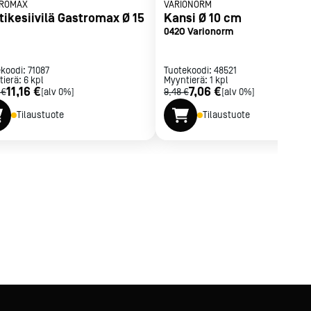
ROMAX
VARIONORM
ikesiivilä Gastromax Ø 15
Kansi Ø 10 cm
042O Varionorm
ekoodi:
71087
Tuotekoodi:
48521
tierä:
6
kpl
Myyntierä:
1
kpl
11,16 €
7,06 €
 €
[alv 0%]
9,48 €
[alv 0%]
Tilaustuote
Tilaustuote