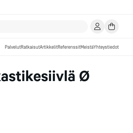
Palvelut
Ratkaisut
Artikkelit
Referenssit
Meistä
Yhteystiedot
astikesiivlä Ø