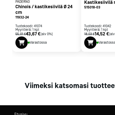
PADERNO
Kastikesiivilä
Parilat ja
Chinois / kastikesiivilä Ø 24
515018-03
rasvakeitti
cm
Rasvakeittime
11932-24
Parilat
Tuotekoodi:
41074
Tuotekoodi:
41042
Kierrätys
Myyntierä:
1
kpl
Myyntierä:
1
kpl
43,67 €
14,52 €
55,01 €
[alv 0%]
18,03 €
[al
Varastossa
Varastoss
Kaikki
laitteet
Tilaa uutiski
Viimeksi katsomasi tuottee
Etusivu