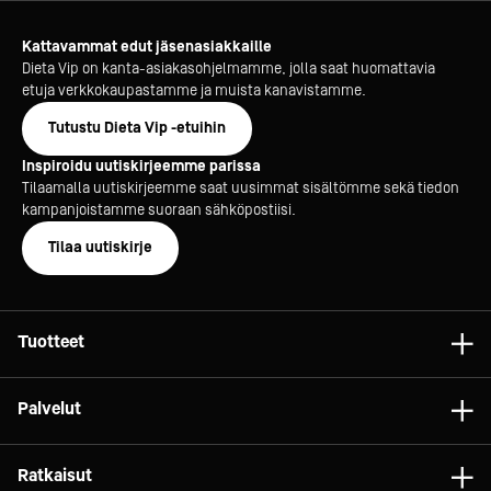
Kattavammat edut jäsenasiakkaille
Dieta Vip on kanta-asiakasohjelmamme, jolla saat huomattavia
etuja verkkokaupastamme ja muista kanavistamme.
Tutustu Dieta Vip -etuihin
Inspiroidu uutiskirjeemme parissa
Tilaamalla uutiskirjeemme saat uusimmat sisältömme sekä tiedon
kampanjoistamme suoraan sähköpostiisi.
Tilaa uutiskirje
Tuotteet
Astiat
Palvelut
Laitteet
Konsultointi
Tarvikkeet
Ratkaisut