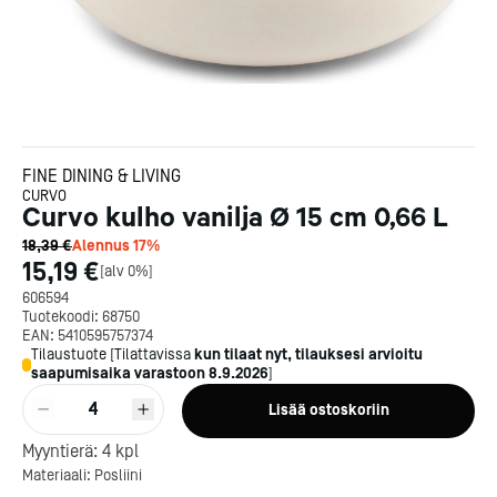
FINE DINING & LIVING
CURVO
Curvo kulho vanilja Ø 15 cm 0,66 L
18,39 €
Alennus
17
%
15,19 €
[
alv 0%
]
606594
Tuotekoodi:
68750
EAN:
5410595757374
Tilaustuote
[
Tilattavissa
kun tilaat nyt, tilauksesi arvioitu
saapumisaika varastoon
8.9.2026
]
4
Lisää ostoskoriin
Kotipizza on vuonna 1987
perustettu yritys, jolla on yli
Myyntierä:
4
kpl
300 ravintolaa eri puolella
Materiaali: Posliini
Suomea. Dieta on tehnyt
Michelin-tähdet jaettii