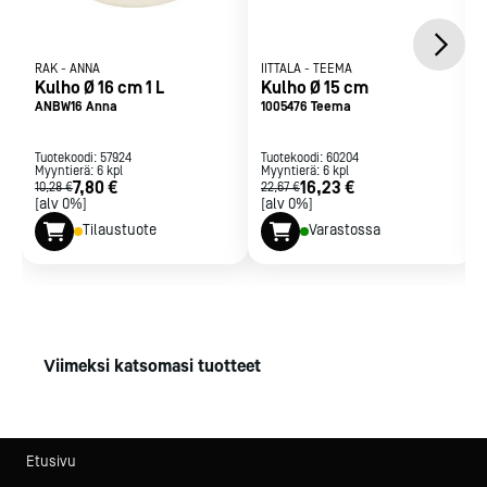
RAK
-
ANNA
IITTALA
-
TEEMA
Kulho Ø 16 cm 1 L
Kulho Ø 15 cm
ANBW16 Anna
1005476 Teema
Tuotekoodi:
57924
Tuotekoodi:
60204
Myyntierä:
6
kpl
Myyntierä:
6
kpl
7,80 €
16,23 €
10,28 €
22,67 €
[alv 0%]
[alv 0%]
Tilaustuote
Varastossa
Viimeksi katsomasi tuotteet
Etusivu