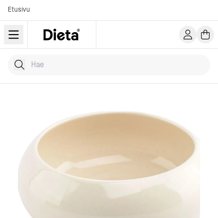
Etusivu
Hae tuotteita
Kirjoita hakusana...