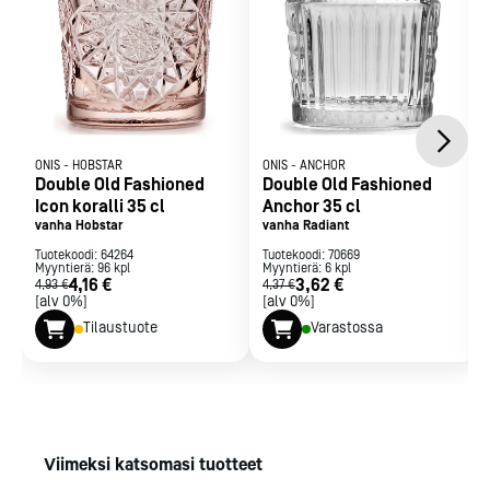
ONIS
-
HOBSTAR
ONIS
-
ANCHOR
Double Old Fashioned
Double Old Fashioned
Icon koralli 35 cl
Anchor 35 cl
vanha Hobstar
vanha Radiant
Tuotekoodi:
64264
Tuotekoodi:
70669
Myyntierä:
96
kpl
Myyntierä:
6
kpl
4,16 €
3,62 €
4,93 €
4,37 €
[alv 0%]
[alv 0%]
Tilaustuote
Varastossa
Viimeksi katsomasi tuotteet