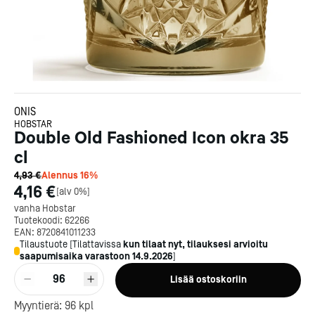
ONIS
HOBSTAR
Double Old Fashioned Icon okra 35
cl
4,93 €
Alennus
16
%
4,16 €
[
alv 0%
]
vanha Hobstar
Tuotekoodi:
62266
EAN:
8720841011233
Tilaustuote
[
Tilattavissa
kun tilaat nyt, tilauksesi arvioitu
saapumisaika varastoon
14.9.2026
]
96
Lisää ostoskoriin
Myyntierä:
96
kpl