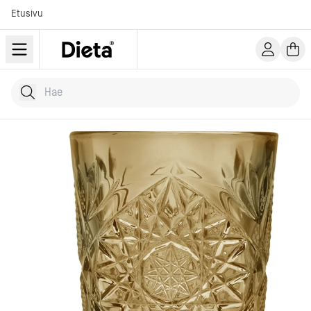
Etusivu
Hae tuotteita
Kirjoita hakusana...