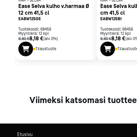
RAK
-
SELVA
RAK
-
SELVA
Parilat ja
Ease Selva kulho v.harmaa Ø
Ease Selva kul
rasvakeitti
12 cm 41,5 cl
cm 41,5 cl
EABW12SGE
EABW12SBI
Rasvakeittime
Parilat
Tuotekoodi:
68459
Tuotekoodi:
68456
Myyntierä:
12
kpl
Myyntierä:
Kierrätys
12
kpl
8,18 €
8,18 €
9,90 €
[alv 0%]
9,90 €
[alv 0
Tilaustuote
Tilaustuot
Kaikki
laitteet
Tilaa uutiski
Viimeksi katsomasi tuottee
Etusivu