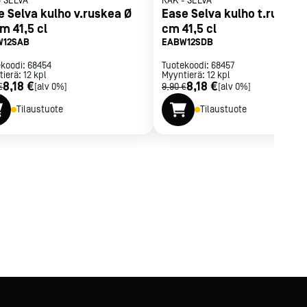
-
SELVA
RAK
-
SELVA
e Selva kulho v.ruskea Ø
Ease Selva kulho t.ruskea 
m 41,5 cl
cm 41,5 cl
W12SAB
EABW12SDB
ekoodi:
68454
Tuotekoodi:
68457
tierä:
12
kpl
Myyntierä:
12
kpl
8,18 €
8,18 €
€
[alv 0%]
9,90 €
[alv 0%]
Tilaustuote
Tilaustuote