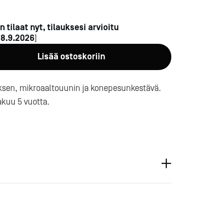
n tilaat nyt, tilauksesi arvioitu
n
8.9.2026
]
Lisää ostoskoriin
tuksen, mikroaaltouunin ja konepesunkestävä.
a-
kuu 5 vuotta.