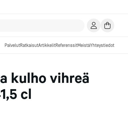
Palvelut
Ratkaisut
Artikkelit
Referenssit
Meistä
Yhteystiedot
a kulho vihreä
1,5 cl