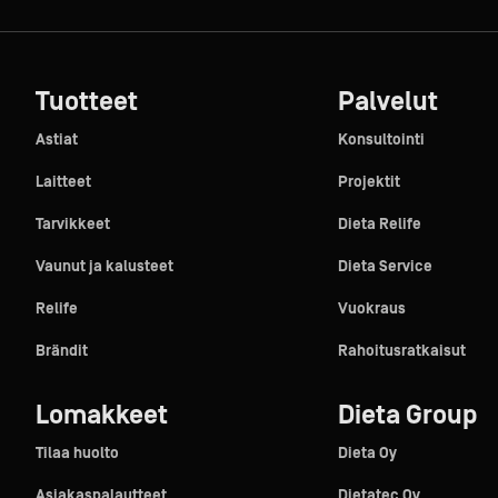
Tuotteet
Palvelut
Astiat
Konsultointi
Laitteet
Projektit
Tarvikkeet
Dieta Relife
Vaunut ja kalusteet
Dieta Service
Relife
Vuokraus
Brändit
Rahoitusratkaisut
Lomakkeet
Dieta Group
Tilaa huolto
Dieta Oy
Asiakaspalautteet
Dietatec Oy