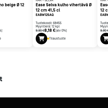
RAK
-
SELVA
RAK
ho beige Ø 12
Ease Selva kulho vihertävä Ø
Eas
met
12 cm 41,5 cl
12 c
EABW12SAQ
EAB
t
Tuotekoodi:
68455
Tuot
Myyntierä:
12
kpl
Myyn
8,18 €
%]
9,90 €
[alv 0%]
9,90 
e
Tilaustuote
rje
Liity Vip-asiakkaaksi
t