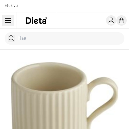
Etusivu
Hae tuotteita
Kirjoita hakusana...