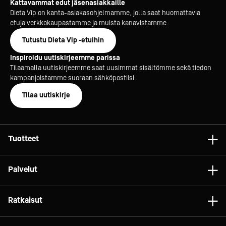
Kattavammat edut jäsenasiakkaille
Dieta Vip on kanta-asiakasohjelmamme, jolla saat huomattavia
etuja verkkokaupastamme ja muista kanavistamme.
Tutustu Dieta Vip -etuihin
Inspiroidu uutiskirjeemme parissa
Tilaamalla uutiskirjeemme saat uusimmat sisältömme sekä tiedon
kampanjoistamme suoraan sähköpostiisi.
Tilaa uutiskirje
Tuotteet
Astiat
Palvelut
Laitteet
Konsultointi
Tarvikkeet
Ratkaisut
Projektit
Vaunut ja kalusteet
Gelato