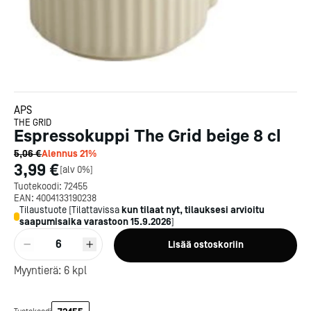
APS
THE GRID
Espressokuppi The Grid beige 8 cl
5,06 €
Alennus
21
%
3,99 €
[
alv 0%
]
Tuotekoodi:
72455
EAN:
4004133190238
Tilaustuote
[
Tilattavissa
kun tilaat nyt, tilauksesi arvioitu
saapumisaika varastoon
15.9.2026
]
Kotipizza on vuonna 1987
6
Lisää ostoskoriin
perustettu yritys, jolla on yli
300 ravintolaa eri puolella
Myyntierä:
6
kpl
Suomea. Dieta on tehnyt
Michelin-tähdet jaettii
Kotipizzan kanssa pitkään
maanantaina 27.5. Helsing
yhteistyötä, ja olemme
Suomeen saatiin kaksi uu