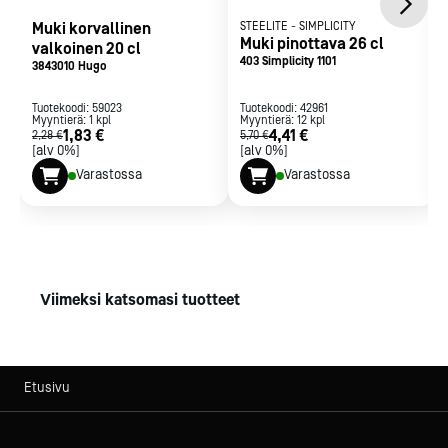
Muki korvallinen
STEELITE
-
SIMPLICITY
Muki pinottava 26 cl
valkoinen 20 cl
403 Simplicity 1101
3843010 Hugo
Tuotekoodi:
59023
Tuotekoodi:
42961
Myyntierä:
1
kpl
Myyntierä:
12
kpl
1,83 €
4,41 €
2,28 €
5,70 €
[alv 0%]
[alv 0%]
Varastossa
Varastossa
Viimeksi katsomasi tuotteet
Etusivu