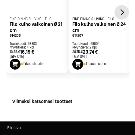
FINE DINING & LIVING
-
FILO
FINE DINING & LIVING
-
FILO
Filo kulho valkoinen Ø 21
Filo kulho valkoinen Ø 24
cm
cm
614206
614207
Tuotekoodi:
68803
Tuotekoodi:
68804
Myyntierä:
4
kpl
Myyntierä:
2
kpl
16,15 €
23,74 €
19,55 €
28,75 €
[alv 0%]
[alv 0%]
Tilaustuote
Tilaustuote
Viimeksi katsomasi tuotteet
Etusivu