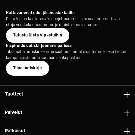
Kattavammat edut jäsenasiakkaille
Dieta Vip on kanta-asiakasohjelmamme, jolla saat huomattavia
etuja verkkokaupastamme ja muista kanavistamme.
Tutustu Dieta Vip -etuihin
Inspiroidu uutiskirjeemme parissa
Tilaamalla uutiskirjeemme saat uusimmat sisältömme sekä tiedon
kampanjoistamme suoraan sähköpostiisi.
Tilaa uutiskirje
Tuotteet
Astiat
Palvelut
Laitteet
Konsultointi
Tarvikkeet
Ratkaisut