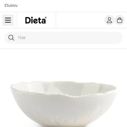
Etusivu
Hae tuotteita
Kirjoita hakusana...