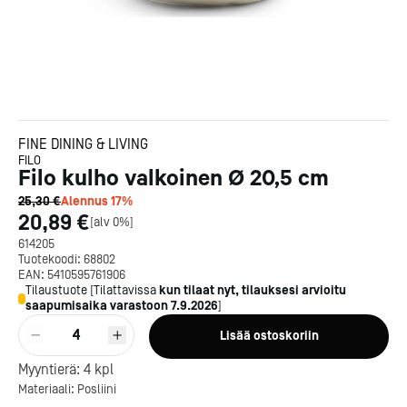
FINE DINING & LIVING
FILO
Filo kulho valkoinen Ø 20,5 cm
25,30 €
Alennus
17
%
20,89 €
[
alv 0%
]
614205
Tuotekoodi:
68802
EAN:
5410595761906
Tilaustuote
[
Tilattavissa
kun tilaat nyt, tilauksesi arvioitu
saapumisaika varastoon
7.9.2026
]
4
Lisää ostoskoriin
Kotipizza on vuonna 1987
perustettu yritys, jolla on yli
Myyntierä:
4
kpl
300 ravintolaa eri puolella
Materiaali: Posliini
Suomea. Dieta on tehnyt
Michelin-tähdet jaettii