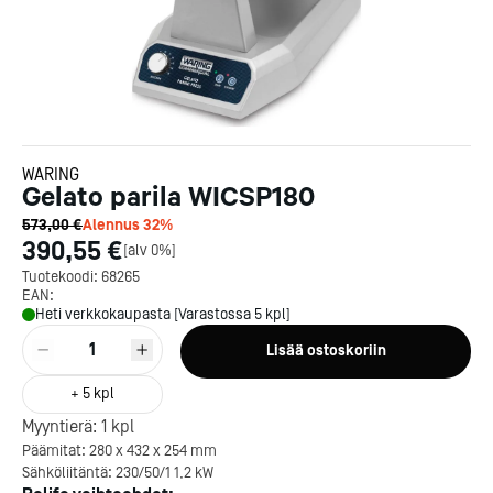
WARING
Gelato parila WICSP180
573,00 €
Alennus
32
%
390,55 €
[
alv 0%
]
Tuotekoodi:
68265
EAN:
Heti verkkokaupasta [Varastossa 5 kpl]
1
Lisää ostoskoriin
+
5
kpl
Myyntierä:
1
kpl
Päämitat: 280 x 432 x 254 mm
Sähköliitäntä: 230/50/1 1,2 kW