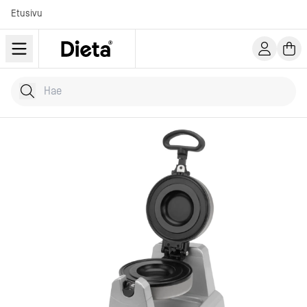
Etusivu
Hae tuotteita
Kirjoita hakusana...