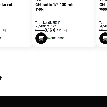
APS
IDES
 ks rst
GN-astia 1/4-100 rst
GN-a
met
81404
7510
t
Tuotekoodi:
65312
Tuot
Myyntierä:
1
kpl
Myyn
9,16 €
v 0%]
11,28 €
[alv 0%]
23,08
e
Varastossa
rje
Liity Vip-asiakkaaksi
t