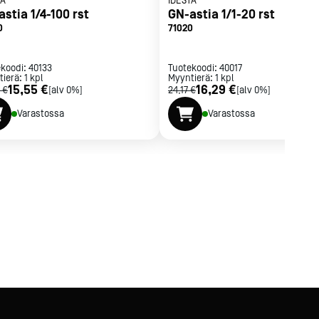
TA
IDESTA
stia 1/4-100 rst
GN-astia 1/1-20 rst
0
71020
ekoodi:
40133
Tuotekoodi:
40017
tierä:
1
kpl
Myyntierä:
1
kpl
15,55 €
16,29 €
 €
[alv 0%]
24,17 €
[alv 0%]
Varastossa
Varastossa