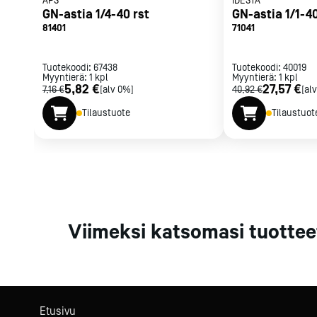
APS
IDESTA
Parilat ja
GN-astia 1/4-40 rst
GN-astia 1/1-40
rasvakeitti
81401
71041
Rasvakeittime
Parilat
Tuotekoodi:
67438
Tuotekoodi:
40019
Myyntierä:
1
kpl
Myyntierä:
Kierrätys
1
kpl
5,82 €
27,57 €
7,16 €
[alv 0%]
40,92 €
[al
Tilaustuote
Tilaustuot
Kaikki
laitteet
Tilaa uutiski
Viimeksi katsomasi tuottee
Etusivu