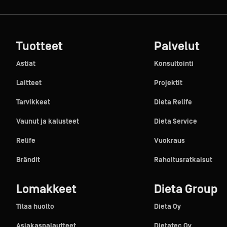
Tuotteet
Palvelut
Astiat
Konsultointi
Laitteet
Projektit
Tarvikkeet
Dieta Relife
Vaunut ja kalusteet
Dieta Service
Relife
Vuokraus
Brändit
Rahoitusratkaisut
Lomakkeet
Dieta Group
Tilaa huolto
Dieta Oy
Asiakaspalautteet
Dietatec Oy