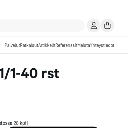
Palvelut
Ratkaisut
Artikkelit
Referenssit
Meistä
Yhteystiedot
1/1-40 rst
tossa 28 kpl]