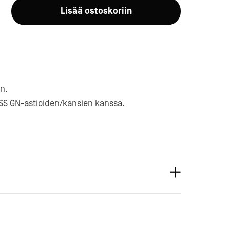
Lisää ostoskoriin
n.
a-
ESS GN-astioiden/kansien kanssa.