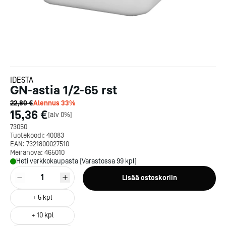
IDESTA
GN-astia 1/2-65 rst
22,80 €
Alennus
33
%
15,36 €
[
alv 0%
]
73050
Tuotekoodi:
40083
EAN:
7321800027510
Meiranova:
465010
Heti verkkokaupasta [Varastossa 99 kpl]
1
Lisää ostoskoriin
+
5
kpl
+
10
kpl