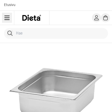
Etusivu
Hae tuotteita
Kirjoita hakusana...