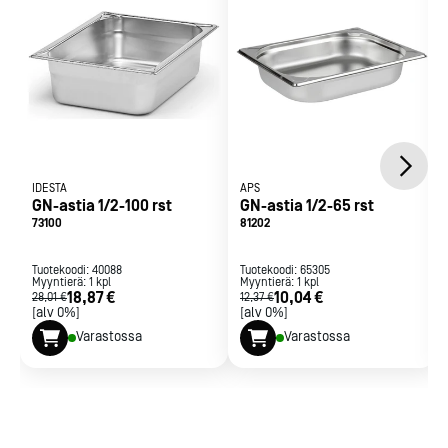
IDESTA
APS
GN-astia 1/2-100 rst
GN-astia 1/2-65 rst
73100
81202
Tuotekoodi:
40088
Tuotekoodi:
65305
Myyntierä:
1
kpl
Myyntierä:
1
kpl
18,87 €
10,04 €
28,01 €
12,37 €
[alv 0%]
[alv 0%]
Varastossa
Varastossa