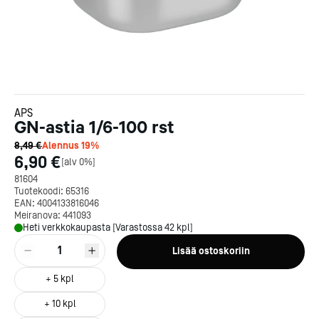
APS
GN-astia 1/6-100 rst
8,49 €
Alennus
19
%
6,90 €
[
alv 0%
]
81604
Tuotekoodi:
65316
EAN:
4004133816046
Meiranova:
441093
Heti verkkokaupasta [Varastossa 42 kpl]
1
Lisää ostoskoriin
+
5
kpl
+
10
kpl