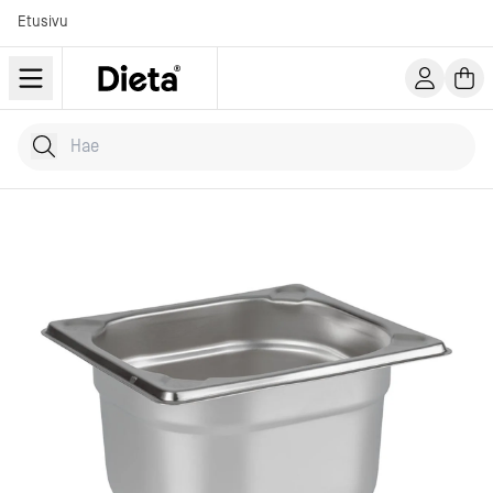
Etusivu
Hae tuotteita
Kirjoita hakusana...