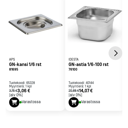
APS
IDESTA
GN-kansi 1/6 rst
GN-astia 1/6-100 rst
81695
76100
Tuotekoodi:
65328
Tuotekoodi:
40144
Myyntierä:
1
kpl
Myyntierä:
1
kpl
3,06 €
14,07 €
3,76 €
20,88 €
[alv 0%]
[alv 0%]
Varastossa
Varastossa