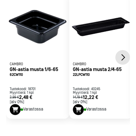
Lämmönkestävyys -40°C...+99°C
Täyttää kaikilta osin EN 631-1 gastronorm standardia
CAMBRO
CAMBRO
GN-astia musta 1/6-65
GN-astia musta 2/4-65
62CW110
22LPCW110
Tuotekoodi:
18701
Tuotekoodi:
40245
Myyntierä:
1
kpl
Myyntierä:
1
kpl
2,48 €
12,22 €
2,99 €
14,79 €
[alv 0%]
[alv 0%]
Varastossa
Varastossa