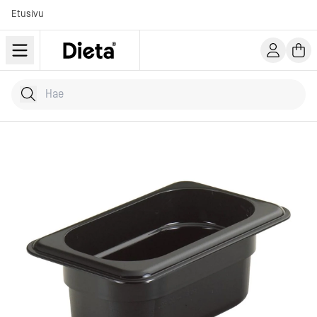
Etusivu
Hae tuotteita
Kirjoita hakusana...