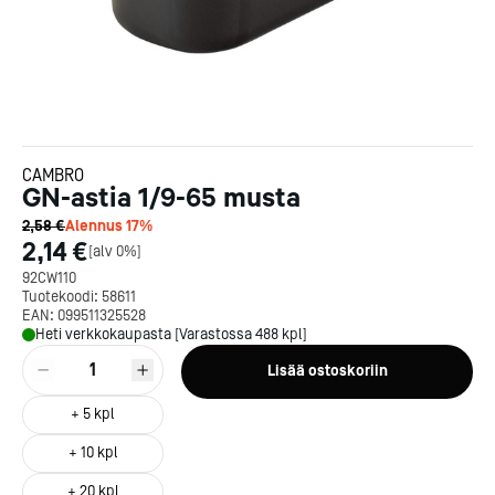
CAMBRO
GN-astia 1/9-65 musta
2,58 €
Alennus
17
%
2,14 €
[
alv 0%
]
92CW110
Tuotekoodi:
58611
EAN:
099511325528
Heti verkkokaupasta [Varastossa 488 kpl]
1
Lisää ostoskoriin
+
5
kpl
+
10
kpl
+
20
kpl