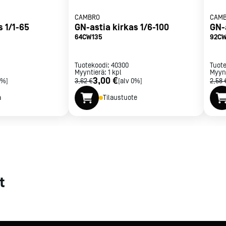
CAMBRO
CAM
met
s 1/1-65
GN-astia kirkas 1/6-100
GN-
t
64CW135
92CW
Tuotekoodi:
40300
Tuot
Myyntierä:
1
kpl
Myyn
3,00 €
0%]
3,62 €
[alv 0%]
2,58 
a
Tilaustuote
rje
Liity Vip-asiakkaaksi
t