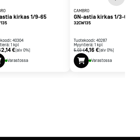
BRO
CAMBRO
astia kirkas 1/9-65
GN-astia kirkas 1/3-65
135
32CW135
ekoodi:
40304
Tuotekoodi:
40287
tierä:
1
kpl
Myyntierä:
1
kpl
2,14 €
4,16 €
€
[alv 0%]
5,03 €
[alv 0%]
Varastossa
Varastossa