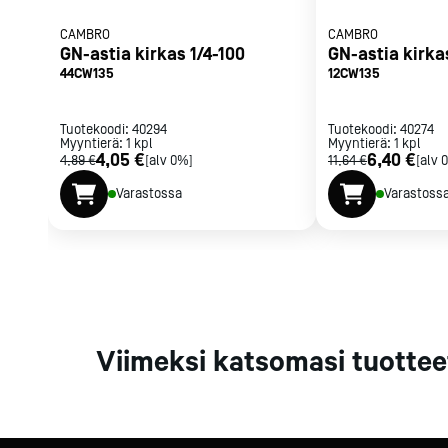
Parilat ja
CAMBRO
CAMBRO
rasvakeitti
GN-astia kirkas 1/4-100
GN-astia kirka
Rasvakeittime
44CW135
12CW135
Parilat
Kierrätys
Tuotekoodi:
40294
Tuotekoodi:
40274
Myyntierä:
1
kpl
Myyntierä:
1
kpl
4,05 €
6,40 €
4,89 €
[alv 0%]
11,64 €
[alv 
Varastossa
Varastoss
Kaikki
laitteet
Tilaa uutiski
Viimeksi katsomasi tuottee