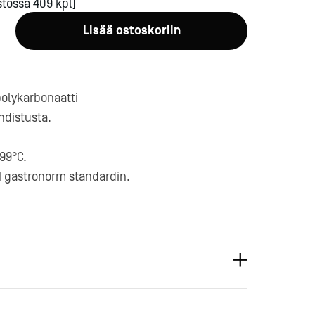
stossa 409 kpl]
Lisää ostoskoriin
 polykarbonaatti
hdistusta.
a-
99°C.
-1 gastronorm standardin.