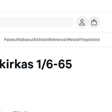
Palvelut
Ratkaisut
Artikkelit
Referenssit
Meistä
Yhteystiedot
kirkas 1/6-65