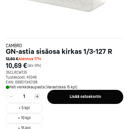
CAMBRO
GN-astia sisäosa kirkas 1/3-127 R
12,93 €
Alennus
17
%
10,69 €
[
alv 0%
]
35CLRCW135
Tuotekoodi:
43348
EAN:
099511342198
Heti verkkokaupasta [Varastossa 15 kpl]
1
Lisää ostoskoriin
+
5
kpl
+
10
kpl
+
15
kpl