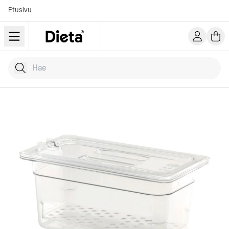
Etusivu
Hae tuotteita
Kirjoita hakusana...