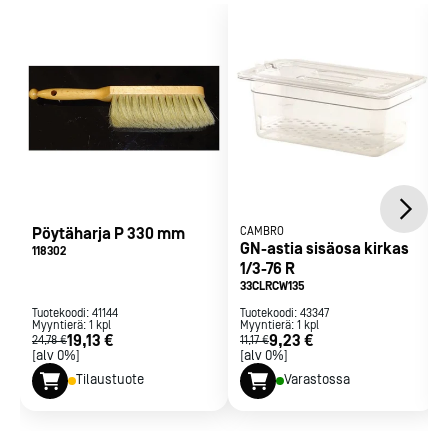
Soveltuu raaka-aineiden huuhtelemiseen, kuivaamiseen ja
varastoimiseen
Tuotteesta valuva neste jää GN-astian pohjaan, ja itse tuote
pysyy raikkaana
Pöytäharja P 330 mm
CAMBRO
GN-astia sisäosa kirkas
118302
1/3-76 R
33CLRCW135
Tuotekoodi:
41144
Tuotekoodi:
43347
Myyntierä:
1
kpl
Myyntierä:
1
kpl
19,13 €
9,23 €
24,78 €
11,17 €
[alv 0%]
[alv 0%]
Tilaustuote
Varastossa