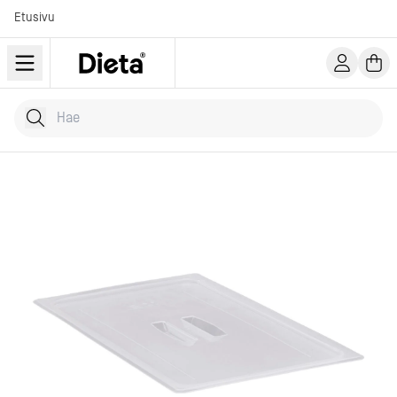
Etusivu
Hae tuotteita
Kirjoita hakusana...