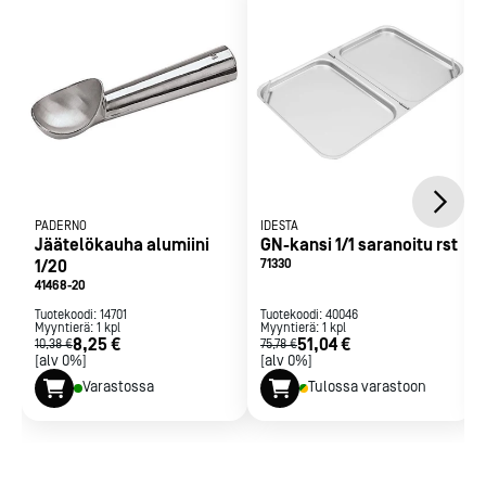
Pinottava, läpikuultava
Täyttä kaikki EN 631-1 gastronorm standardia
PADERNO
IDESTA
Jäätelökauha alumiini
GN-kansi 1/1 saranoitu rst
1/20
71330
41468-20
Tuotekoodi:
14701
Tuotekoodi:
40046
Myyntierä:
1
kpl
Myyntierä:
1
kpl
8,25 €
51,04 €
10,38 €
75,78 €
[alv 0%]
[alv 0%]
Varastossa
Tulossa varastoon