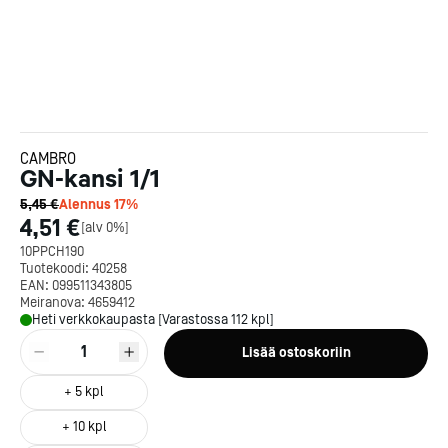
CAMBRO
GN-kansi 1/1
5,45 €
Alennus
17
%
4,51 €
[
alv 0%
]
10PPCH190
Tuotekoodi:
40258
EAN:
099511343805
Meiranova:
4659412
Heti verkkokaupasta [Varastossa 112 kpl]
1
Lisää ostoskoriin
+
5
kpl
+
10
kpl