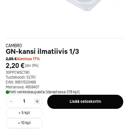
CAMBRO
GN-kansi ilmatiivis 1/3
2,65 €
Alennus
17
%
2,20 €
[
alv 0%
]
30PPCWSC190
Tuotekoodi:
52751
EAN:
99511520466
Meiranova:
4659407
Heti verkkokaupasta [Varastossa 379 kpl]
1
Lisää ostoskoriin
+
5
kpl
+
10
kpl