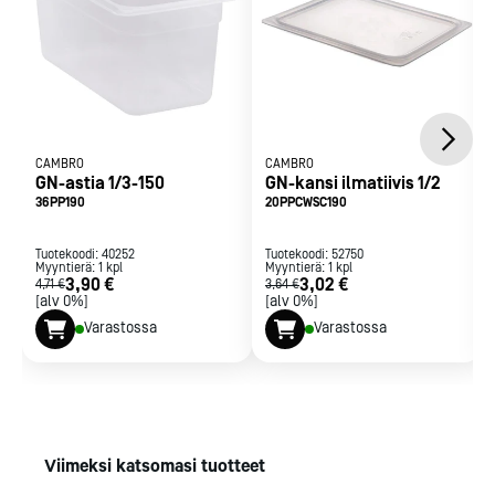
CAMBRO
CAMBRO
GN-astia 1/3-150
GN-kansi ilmatiivis 1/2
36PP190
20PPCWSC190
Tuotekoodi:
40252
Tuotekoodi:
52750
Myyntierä:
1
kpl
Myyntierä:
1
kpl
3,90 €
3,02 €
4,71 €
3,64 €
[alv 0%]
[alv 0%]
Varastossa
Varastossa
Viimeksi katsomasi tuotteet