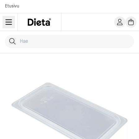
Etusivu
Hae tuotteita
Kirjoita hakusana...