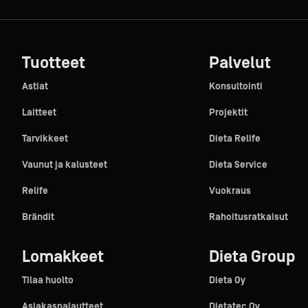
Tuotteet
Palvelut
Astiat
Konsultointi
Laitteet
Projektit
Tarvikkeet
Dieta Relife
Vaunut ja kalusteet
Dieta Service
Relife
Vuokraus
Brändit
Rahoitusratkaisut
Lomakkeet
Dieta Group
Tilaa huolto
Dieta Oy
Asiakaspalautteet
Dietatec Oy