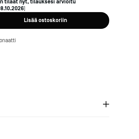
n tilaat nyt, tilauksesi arvioitu
n
8.10.2026
]
Lisää ostoskoriin
onaatti
a-