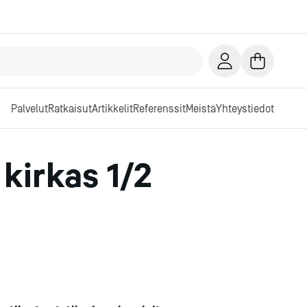
Palvelut
Ratkaisut
Artikkelit
Referenssit
Meistä
Yhteystiedot
kirkas 1/2