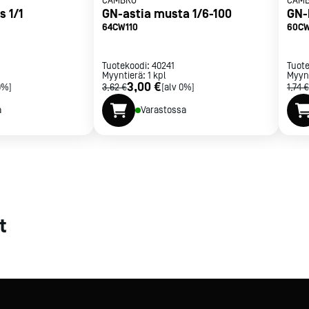
CAMBRO
CAM
s 1/1
GN-astia musta 1/6-100
GN-
met
64CW110
60C
t
Tuotekoodi:
40241
Tuot
Myyntierä:
1
kpl
Myyn
3,00 €
0%]
3,62 €
[alv 0%]
1,74 €
a
Varastossa
rje
Liity Vip-asiakkaaksi
t