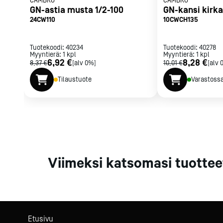
CAMBRO
CAMBRO
Parilat ja
GN-astia musta 1/2-100
GN-kansi kirka
rasvakeitti
24CW110
10CWCH135
Rasvakeittime
Parilat
Tuotekoodi:
40234
Tuotekoodi:
40278
Myyntierä:
1
kpl
Myyntierä:
Kierrätys
1
kpl
6,92 €
8,28 €
8,37 €
[alv 0%]
10,01 €
[alv 
Tilaustuote
Varastoss
Kaikki
laitteet
Tilaa uutiski
Viimeksi katsomasi tuottee
Etusivu