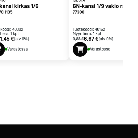
BRO
IDESTA
kansi kirkas 1/6
GN-kansi 1/9 vakio rst
WCH135
77300
ekoodi:
40302
Tuotekoodi:
40152
tierä:
1
kpl
Myyntierä:
1
kpl
1,45 €
6,67 €
[alv 0%]
9,88 €
[alv 0%]
Varastossa
Varastossa