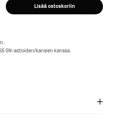
Lisää ostoskoriin
n.
ESS GN-astioiden/kansien kanssa.
a-