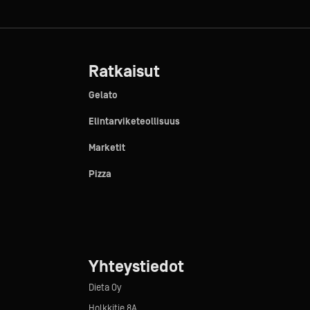
Ratkaisut
Gelato
Elintarviketeollisuus
Marketit
Pizza
Yhteystiedot
Dieta Oy
Holkkitie 8A