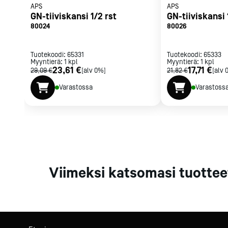
APS
APS
Parilat ja
GN-tiiviskansi 1/2 rst
GN-tiiviskansi 
rasvakeitti
80024
80026
Rasvakeittime
Parilat
Tuotekoodi:
65331
Tuotekoodi:
65333
Kierrätys
Myyntierä:
1
kpl
Myyntierä:
1
kpl
23,61 €
17,71 €
29,09 €
[alv 0%]
21,82 €
[alv 
Varastossa
Varastoss
Kaikki
laitteet
Tilaa uutiski
Viimeksi katsomasi tuottee