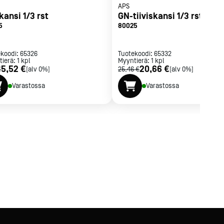
APS
kansi 1/3 rst
GN-tiiviskansi 1/3 rst
5
80025
ekoodi:
65326
Tuotekoodi:
65332
tierä:
1
kpl
Myyntierä:
1
kpl
5,52 €
20,66 €
€
[alv 0%]
25,46 €
[alv 0%]
Varastossa
Varastossa