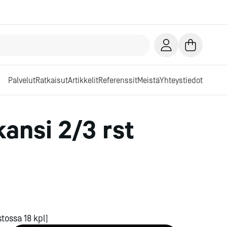
Palvelut
Ratkaisut
Artikkelit
Referenssit
Meistä
Yhteystiedot
kansi 2/3 rst
tossa 18 kpl]