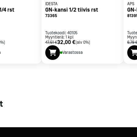
IDESTA
APS
1/4 rst
GN-kansi 1/2 tiivis rst
GN-
met
73365
8139
t
Tuotekoodi:
40105
Tuot
Myyntierä:
1
kpl
Myyn
32,00 €
0%]
47,51 €
[alv 0%]
6,79 
a
Varastossa
rje
Liity Vip-asiakkaaksi
t